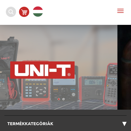
Togg
navi
▾
TERMÉKKATEGÓRIÁK