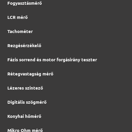
Fogyasztásmérő
LCR mérő
Tachométer
Rezgésérzékelő
Fázis sorrend és motor forgásirány teszter
Rétegvastagság mérő
Lézeres szintező
Digitális szögmérő
Konyhai hőmérő
Mikro Ohm mérő