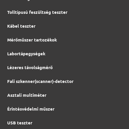
Tolltípusú feszültség teszter
Kábel teszter
Mérőműszer tartozékok
Labortápegységek
Lézeres távolságmérő
Fali szkenner(scanner)-detector
Asztali multiméter
Érintésvédelmi műszer
USB teszter