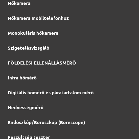
Hőkamera
Hőkamera mobiltelefonhoz
Monokuláris hőkamera
Szigetelésvizsgáló
FÖLDELÉSI ELLENÁLLÁSMÉRŐ
Infra hőmérő
Digitális hőmérő és páratartalom mérő
Nedvességmérő
Endoszkóp/Boroszkóp (Borescope)
Feszültség teszter