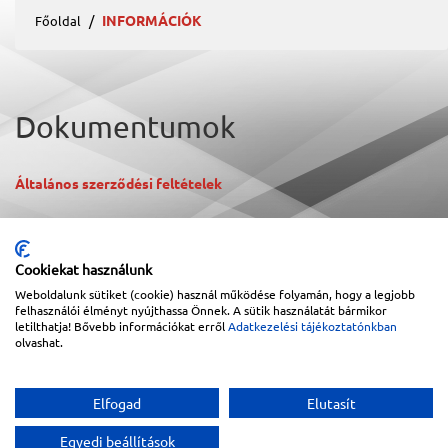
INFORMÁCIÓK
Főoldal
Dokumentumok
Általános szerződési feltételek
Adatvédelmi és adatkezelési szabályzat
Cookiekat használunk
Weboldalunk sütiket (cookie) használ működése folyamán, hogy a legjobb
felhasználói élményt nyújthassa Önnek. A sütik használatát bármikor
letilthatja! Bővebb információkat erről
Adatkezelési tájékoztatónkban
olvashat.
Sitemap
|
Impresszum
Elfogad
Elutasít
Copyright © 2026
Lapanthera Kft.
Webbolt |
1047
Budapest
,
Váci út 15-19.
|
+36-30/539-
76-24
|
+36-1-613-5453
|
www.lapanthera.hu
Webbolt | webdesign és implementáció:
Webdream
Egyedi beállítások