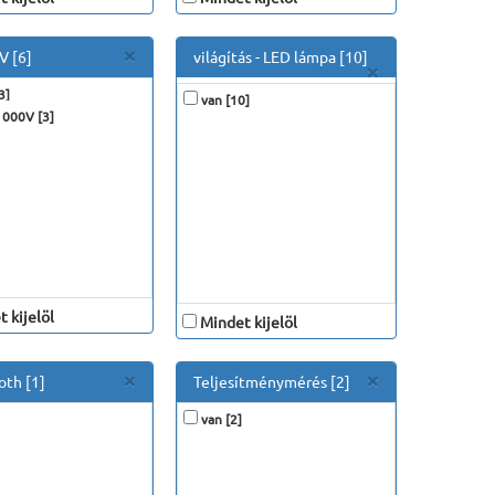
Close
×
V [6]
világítás - LED lámpa [10]
Close
×
3]
van [10]
000V [3]
 kijelöl
Mindet kijelöl
Close
Close
×
×
oth [1]
Teljesítménymérés [2]
van [2]