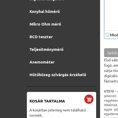
Konyhai hőmérő
Mikro Ohm mérő
Minde
RCD teszter
Teljesítménymérő
Szűrő
Első vál
Anemométer
fogó, am
zárja rö
Hűtőközeg szivárgás érzékelő
digitáli
fáziselt
~ 
UT210
jellemző,
nagyfrekv
KOSÁR TARTALMA
Alkalmas 
egyre jo
A kosárban jelenleg nem található
egyeteme
termék.