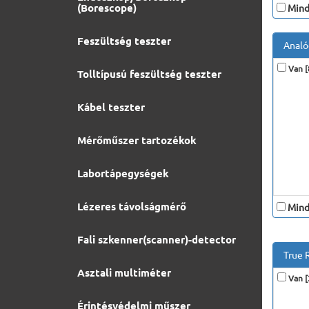
(Borescope)
Minde
Feszültség teszter
Analó
Van [
Tolltípusú feszültség teszter
Kábel teszter
Mérőműszer tartozékok
Labortápegységek
Lézeres távolságmérő
Minde
Fali szkenner(scanner)-detector
True 
Asztali multiméter
Van [
Érintésvédelmi műszer