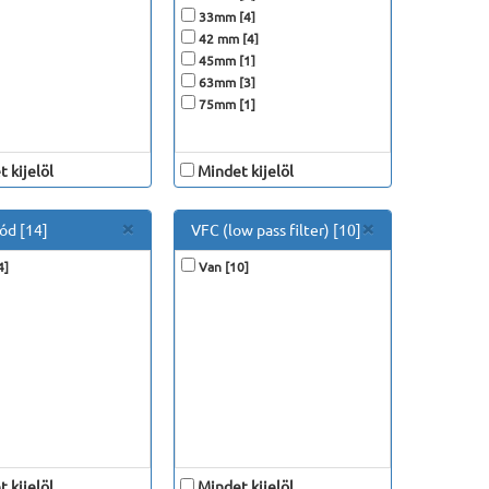
33mm [4]
42 mm [4]
45mm [1]
63mm [3]
75mm [1]
 kijelöl
Mindet kijelöl
Close
Close
×
×
ód [14]
VFC (low pass filter) [10]
4]
Van [10]
 kijelöl
Mindet kijelöl