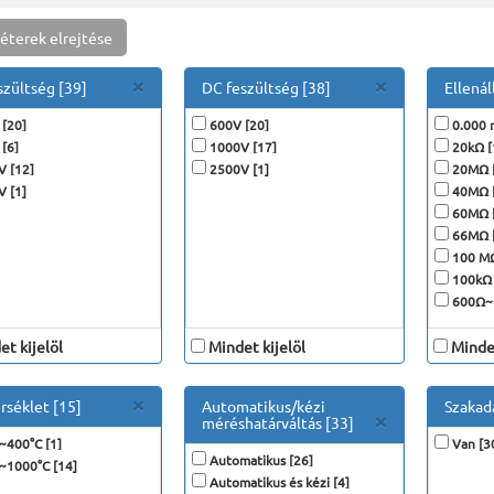
éterek elrejtése
Close
Close
×
×
szültség [39]
DC feszültség [38]
Ellenál
[20]
600V [20]
0.000 
[6]
1000V [17]
20kΩ [
 [12]
2500V [1]
20MΩ [
 [1]
40MΩ [
60MΩ 
66MΩ [
100 MΩ
100kΩ 
600Ω~
t kijelöl
Mindet kijelöl
Mindet
Close
×
séklet [15]
Automatikus/kézi
Szakadá
Close
×
méréshatárváltás [33]
~400°C [1]
Van [3
Automatikus [26]
~1000°C [14]
Automatikus és kézi [4]