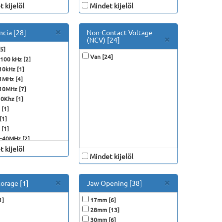
 kijelöl
Mindet kijelöl
Close
×
ncia [28]
Non-Contact Voltage
Close
×
(NCV) [24]
5]
Van [24]
 100 kHz [2]
10kHz [1]
1MHz [4]
10MHz [7]
0Khz [1]
[1]
[1]
[1]
~40MHz [2]
 kijelöl
 [3]
Mindet kijelöl
Close
Close
×
×
orage [1]
Jaw Opening [38]
1]
17mm [6]
28mm [13]
30mm [6]