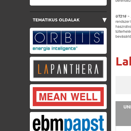
berendez
~ 
▾
UT216
TEMATIKUS OLDALAK
rendszer 
használv
túlterhel
bevásárló
La
UNI