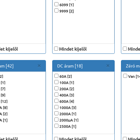
6099 [1]
9999 [2]
t kijelöl
Mindet kijelöl
Mindet
Close
Close
×
×
am [42]
DC áram [18]
Zéró m
2]
60A [2]
Van [1
[1]
100A [1]
[7]
200A [2]
[9]
400A [3]
[12]
600A [4]
 [8]
1000A [3]
 [2]
2000A [1]
 [1]
2000μA [1]
2500A [1]
t kijelöl
Mindet kijelöl
Mindet