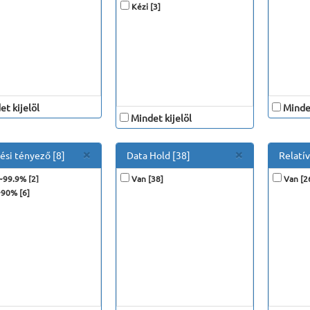
Kézi [3]
t kijelöl
Mindet
Mindet kijelöl
Close
Close
×
×
ési tényező [8]
Data Hold [38]
Relatí
~99.9% [2]
Van [38]
Van [2
90% [6]