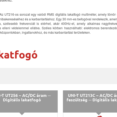
ésekhez.
Az UT216-os sorozat egy valódi RMS digitális lakatfogó multiméter, amely tömö
hibakereséséhez és a karbantartáshoz. Egy 30 mm-es befogóval rendekezik, amely
a, szélesebb frekvenciát is elérhet, akár 400Hz-et, amely alkalmas nagyfrekv
és elleni védelemmel ellátva. Széles körben használható: elektromos berendezé
központokban, ingatlanokhoz, és más karbantartási területeken.
katfogó
-T UT256 ~ AC/DC áram ─
UNI-T UT213C ~ AC/DC á
Digitális lakatfogó
feszültség ─ Digitális la