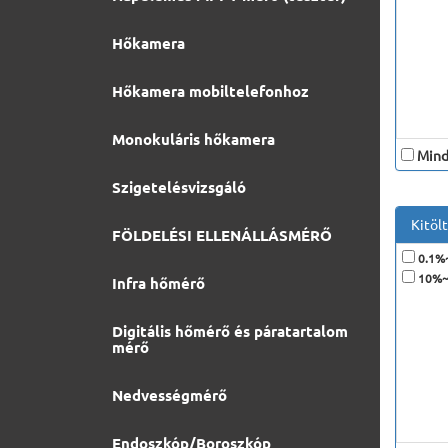
Hőkamera
Hőkamera mobiltelefonhoz
Monokuláris hőkamera
Minde
Szigetelésvizsgáló
Kitölt
FÖLDELÉSI ELLENÁLLÁSMÉRŐ
0.1%
10%~
Infra hőmérő
Digitális hőmérő és páratartalom
mérő
Nedvességmérő
Endoszkóp/Boroszkóp