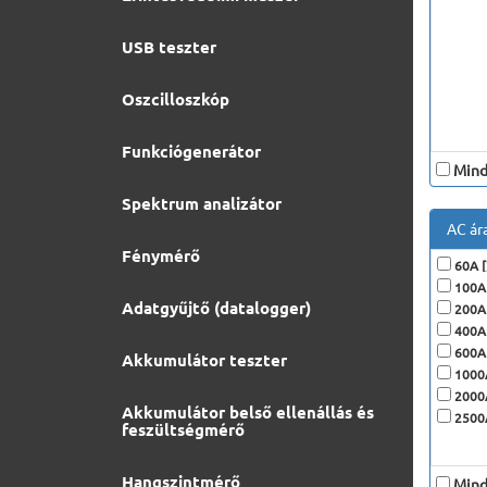
USB teszter
Oszcilloszkóp
Funkciógenerátor
Minde
Spektrum analizátor
AC ár
Fénymérő
60A [
100A 
Adatgyűjtő (datalogger)
200A 
400A 
600A 
Akkumulátor teszter
1000A
2000A
Akkumulátor belső ellenállás és
2500A
feszültségmérő
Hangszintmérő
Minde