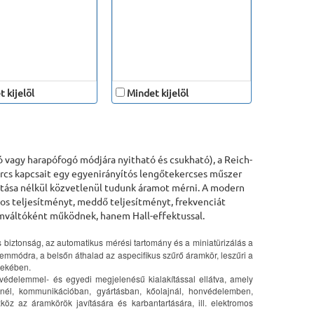
 kijelöl
Mindet kijelöl
ó vagy harapófogó módjára nyitható és csukható), a Reich-
ercs kapcsait egy egyenirányítós lengőtekercses műszer
ntása nélkül közvetlenül tudunk áramot mérni. A modern
sos teljesítményt, meddő teljesítményt, frekvenciát
ramváltóként működnek, hanem Hall-effektussal.
iztonság, az automatikus mérési tartomány és a miniatürizálás a
zemmódra, a belsőn áthalad az aspecifikus szűrő áramkör, leszűri a
dekében.
ni védelemmel- és egyedi megjelenésű kialakítással ellátva, amely
énél, kommunikációban, gyártásban, kőolajnál, honvédelemben,
z az áramkörök javítására és karbantartására, ill. elektromos