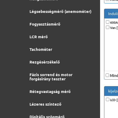
Légsebességmérő (anemométer)
Indul
600A 
Fogyasztásmérő
Van [
LCR mérő
Tachométer
Rezgésérzékelő
Fázis sorrend és motor
Minde
forgásirány teszter
kijelz
Rétegvastagság mérő
LCD [
Lézeres szintező
Digitális szögmérő