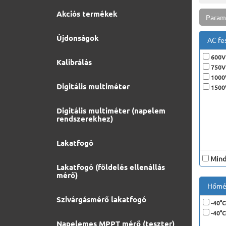
Akciós termékek
Param
Újdonságok
AC fe
600V 
Kalibrálás
750V 
1000V
Digitális multiméter
1500V
Digitális multiméter (napelem
rendszerekhez)
Lakatfogó
Minde
Lakatfogó (földelés ellenállás
mérő)
Hőmér
Szivárgásmérő lakatfogó
-40°C
-40°C
Napelemes MPPT mérő (teszter)