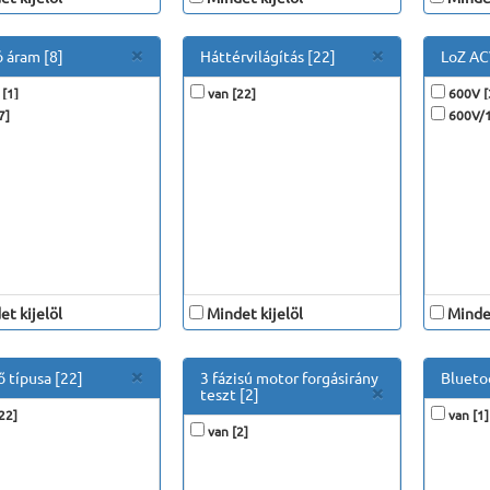
Close
Close
×
×
ó áram [8]
Háttérvilágítás [22]
LoZ AC
[1]
van [22]
600V [
7]
600V/1
t kijelöl
Mindet kijelöl
Mindet
Close
×
ő típusa [22]
3 fázisú motor forgásirány
Blueto
Close
×
teszt [2]
22]
van [1]
van [2]