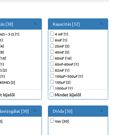
Close
Close
×
×
lás [38]
Kapacitás [32]
mΩ – 3 Ω [1]
4 mF [1]
1]
6mF [1]
4]
20mF [3]
8]
40mF [5]
[18]
60mF [16]
1]
60nF-60mF [1]
 [2]
62mF [1]
[1]
100pF~500μF [1]
60MΩ [2]
100μF [2]
1000μF [1]
 kijelöl
Mindet kijelöl
Close
Close
×
×
svizsgálat [30]
Dióda [30]
0]
Van [30]