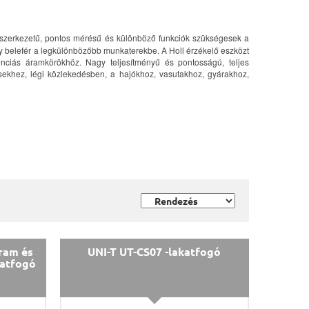
r szerkezetű, pontos mérésű és különböző funkciók szükségesek a
 belefér a legkülönbözőbb munkaterekbe. A Holl érzékelő eszközt
enciás áramkörökhöz. Nagy teljesítményű és pontosságú, teljes
sekhez, légi közlekedésben, a hajókhoz, vasutakhoz, gyárakhoz,
ram és
UNI-T UT-CS07 -lakatfogó
katfogó