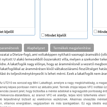
t kijelöl
Mindet
Mindet kijelöl
 paraméterek
Alaphelyzet
Termékek megjelenítése
tozatai a Dietze-fogó, ami voltaképpen nyitható vasmagú áramváltó (oll
i nyitott U alakú lemezekből összerakott villa, melyen a szekunder tek
vidre. A lakatfogók nagy előnye, hogy az árammérésnél a vezető megbo
s lakatfogókkal az árammérésen kívül váltakozóáramú feszültséget hatá
olást és teljesítménytényezőt is lehet mérni. Ezek a lakatfogók nem á
Az UT210-es sorozat egy Mini Lakatfogó, amelyre a nagy megbízhatóság, a magas b
 amely képes pontosan mérni az aktuális jelet. Termék chipje képes VFC indítási ü
enciás zavaró jelet, hogy biztosítsa a mérési adatokat a legnagyobb pontosság ér
frekvencia-átalakításra, az áramot VFC-vé alakítja, teljes körű túlterhelés elle
bb teljesítményt biztosít az elektromos eszköznek. Alkalmas olvasztás mérés
n, villamos energiában, vegyiparban és más iparágakban. Ez egy ideális eszkö