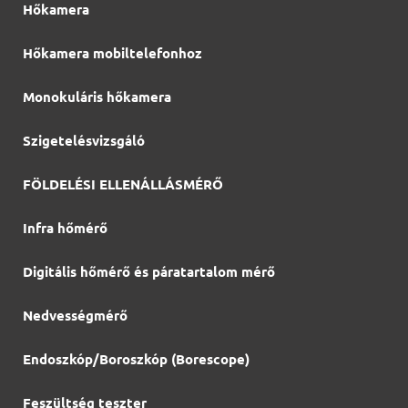
Hőkamera
Hőkamera mobiltelefonhoz
Monokuláris hőkamera
Szigetelésvizsgáló
FÖLDELÉSI ELLENÁLLÁSMÉRŐ
Infra hőmérő
Digitális hőmérő és páratartalom mérő
Nedvességmérő
Endoszkóp/Boroszkóp (Borescope)
Feszültség teszter