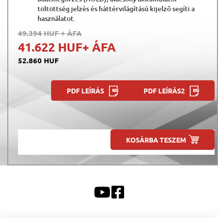
töltöttség jelzés és háttérvilágítású kijelző segíti a
használatot.
49.394 HUF
+ ÁFA
41.622 HUF
+ ÁFA
52.860 HUF
PDF LEÍRÁS
PDF LEÍRÁS2
KOSÁRBA TESZEM