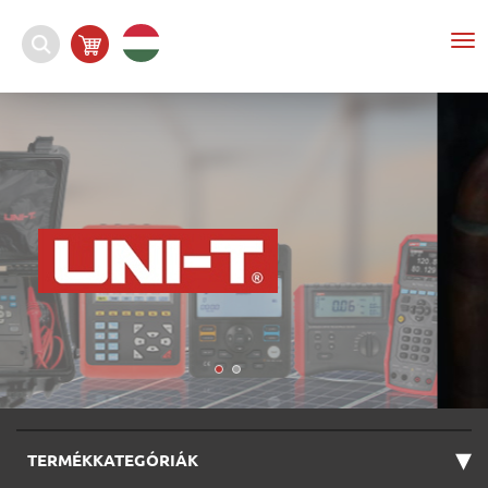
To
nav
▾
TERMÉKKATEGÓRIÁK