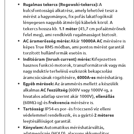
Rugalmas tekercs (Rogowski-tekercs):
A
kulcsfontosságú alkatrész, amely lehetővé teszi a
mérést a hagyományos, fix pofás lakatfogóknál
lényegesen nagyobb átmérőjű kábelek körül. A
tekercs hossza kb.
1.1 méter
(45,7 cm pofaátmérőnek
felel meg), ami rendkívüli rugalmasságot biztosít.
AC áramerősség mérés:
Akár
10000A AC
mérésére is
képes True RMS módban, ami pontos mérést garantál
torzított hullámformák esetén is.
Indítóáram (Inrush current) mérés:
Kifejezetten
hasznos funkció motorok, transzformátorok vagy más
nagy induktív terhelésű eszközök bekapcsolási
áramcsúcsának rögzítésére,
6000A-es
méréshatárig.
Egyéb mérések:
Az árammérés mellett a készülék
alkalmas
AC feszültség
(600V vagy 1000V-ig, a
hivatalos adatlap szerint akár 1000V),
ellenállás
(60MΩ-ig) és
frekvencia
mérésére is.
Tartósság:
IP54-es por- és fröccsenő víz elleni
védelemmel rendelkezik, és a gyártó
2 méteres
leejtésállóságot garantál.
Kényelem:
Automatikus méréshatárváltás,
adatmegőrzés (HOLD), alacsony akkumulátor