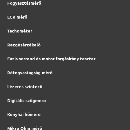
Fogyasztásmérő
LCR mérő
Tachométer
Rezgésérzékelő
Fázis sorrend és motor forgásirány teszter
Rétegvastagság mérő
Lézeres szintező
Digitális szögmérő
Konyhai hőmérő
Mikro Ohm mérő