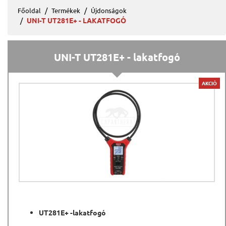
Főoldal
Termékek
Újdonságok
UNI-T UT281E+ - LAKATFOGÓ
UNI-T UT281E+ - lakatfogó
AKCIÓ
UT281E+ -lakatfogó