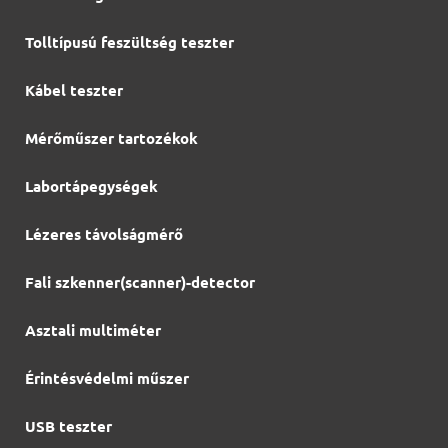
Tolltípusú feszültség teszter
Kábel teszter
Mérőműszer tartozékok
Labortápegységek
Lézeres távolságmérő
Fali szkenner(scanner)-detector
Asztali multiméter
Érintésvédelmi műszer
USB teszter