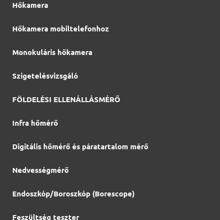
Hőkamera
Hőkamera mobiltelefonhoz
Monokuláris hőkamera
Szigetelésvizsgáló
FÖLDELÉSI ELLENÁLLÁSMÉRŐ
Infra hőmérő
Digitális hőmérő és páratartalom mérő
Nedvességmérő
Endoszkóp/Boroszkóp (Borescope)
Feszültség teszter