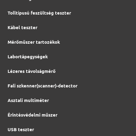
Tolltípusú feszültség teszter
Kábel teszter
Mérőműszer tartozékok
Labortápegységek
Lézeres távolságmérő
Fali szkenner(scanner)-detector
Asztali multiméter
Érintésvédelmi műszer
USB teszter