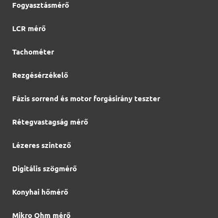
Fogyasztásmérő
LCR mérő
Tachométer
Rezgésérzékelő
Fázis sorrend és motor forgásirány teszter
Rétegvastagság mérő
Lézeres szintező
Digitális szögmérő
Konyhai hőmérő
Mikro Ohm mérő