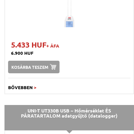
5.433 HUF
+ ÁFA
6.900 HUF
KOSÁRBA TESZEM
BŐVEBBEN
>
UNI-T UT330B USB ~ Hőmérséklet ÉS
PÁRATARTALOM adatgyűjtő (datalogger)