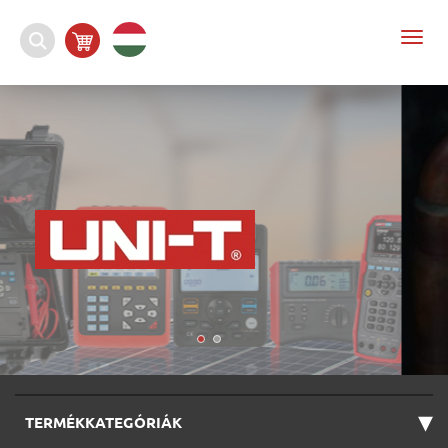
Togg
navi
▾
TERMÉKKATEGÓRIÁK