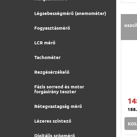
Légsebességmérő (anemométer)
oszci
Fogyasztásmérő
LCR mérő
Tachométer
Rezgésérzékelő
Fázis sorrend és motor
forgásirány teszter
14
Rétegvastagság mérő
188
Lézeres szintező
KOS
Digitális szögmérő