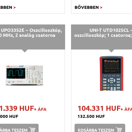
EBBEN
>
BŐVEBBEN
>
 UPO3352E ~ Oszcilloszkóp,
UNI-T UTD1025CL 
0 MHz, 2 analóg csatorna
oszcilloszkóp; 1 csatorn
1.339 HUF
104.331 HUF
+ ÁFA
+ ÁF
.000 HUF
132.500 HUF
ÁRBA TESZEM
KOSÁRBA TESZEM