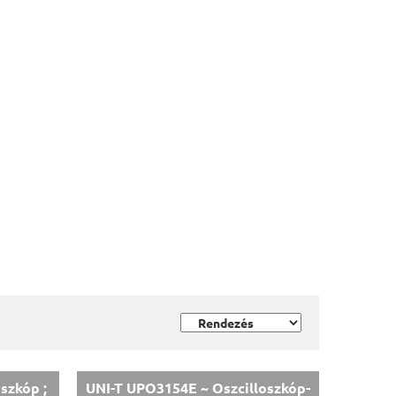
szkóp ;
UNI-T UPO3154E ~ Oszcilloszkóp-