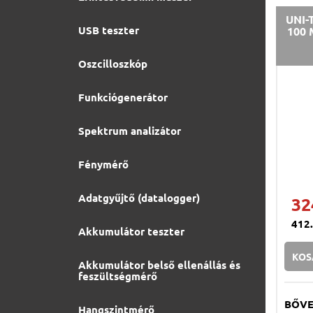
UNI-
USB teszter
100 
Oszcilloszkóp
Funkciógenerátor
Spektrum analizátor
Fénymérő
Adatgyűjtő (datalogger)
32
412
Akkumulátor teszter
KOS
Akkumulátor belső ellenállás és
feszültségmérő
BŐV
Hangszintmérő