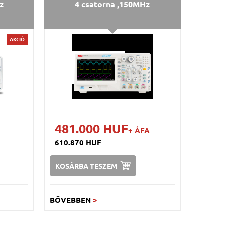
z
4 csatorna ,150MHz
AKCIÓ
481.000 HUF
+ ÁFA
610.870 HUF
KOSÁRBA TESZEM
BŐVEBBEN
>