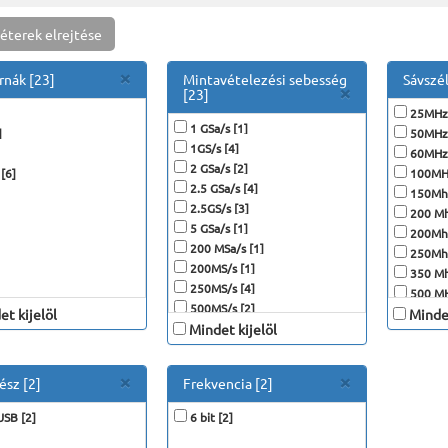
éterek elrejtése
Close
×
rnák [23]
Mintavételezési sebesség
Sávszé
Close
×
[23]
25MHz 
1 GSa/s [1]
]
50MHz 
1GS/s [4]
60MHz 
2 GSa/s [2]
[6]
100MHz
2.5 GSa/s [4]
150Mhz
2.5GS/s [3]
200 Mh
5 GSa/s [1]
200Mhz
200 MSa/s [1]
250Mhz
200MS/s [1]
350 Mh
250MS/s [4]
500 MH
500MS/s [2]
t kijelöl
Mindet
Mindet kijelöl
Close
Close
×
×
ész [2]
Frekvencia [2]
USB [2]
6 bit [2]