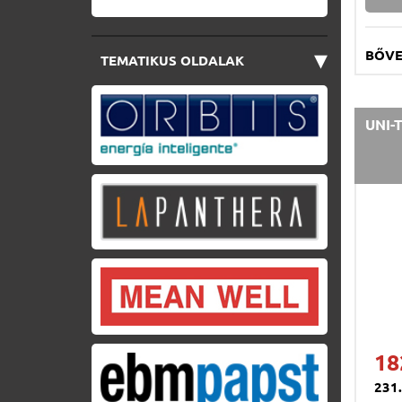
▾
BŐV
TEMATIKUS OLDALAK
UNI-T
18
231