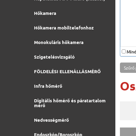
Hőkamera
Hőkamera mobiltelefonhoz
Monokuláris hőkamera
Minde
Szigetelésvizsgáló
Szűrő
FÖLDELÉSI ELLENÁLLÁSMÉRŐ
Os
Infra hőmérő
Digitális hőmérő és páratartalom
mérő
Nedvességmérő
Endoszkóp/Boroszkóp