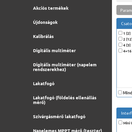
Akciós termékek
Param
Újdonságok
Csato
1 [2]
Kalibrálás
2 [12
4 [3]
Digitális multiméter
4+16 
Digitális multiméter (napelem
rendszerekhez)
Lakatfogó
Minde
Lakatfogó (földelés ellenállás
mérő)
Interf
Szivárgásmérő lakatfogó
Mini 
Napelemes MPPT mérő (teszter)