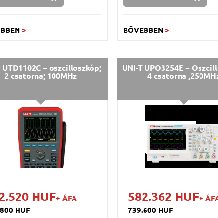
EBBEN
>
BŐVEBBEN
>
 UTD1102C ~ oszcilloszkóp;
UNI-T UPO3254E ~ Oszcill
2 csatorna; 100MHz
4 csatorna ,250MH
2.520 HUF
582.362 HUF
+ ÁFA
+ ÁF
.800 HUF
739.600 HUF