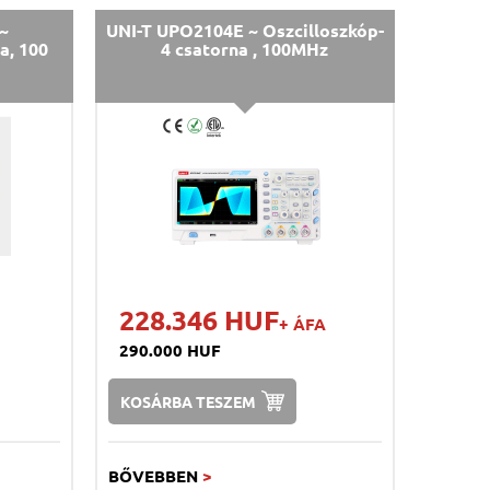
~
UNI-T UPO2104E ~ Oszcilloszkóp-
a, 100
4 csatorna , 100MHz
228.346 HUF
+ ÁFA
290.000 HUF
KOSÁRBA TESZEM
BŐVEBBEN
>