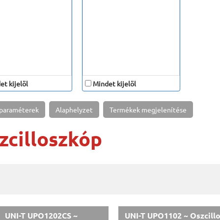
t kijelöl
Mindet kijelöl
 paraméterek
Alaphelyzet
Termékek megjelenítése
zcilloszkóp
UNI-T UPO1202CS ~
UNI-T UPO1102 ~ Oszcillo