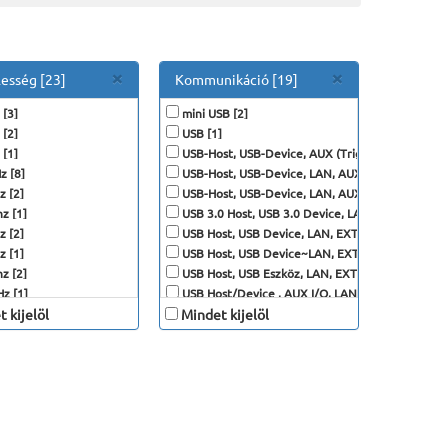
Close
Close
×
×
lesség [23]
Kommunikáció [19]
[3]
mini USB [2]
[2]
USB [1]
[1]
USB-Host, USB-Device, AUX (Trig Out, Pass/Fail) [
 [8]
USB-Host, USB-Device, LAN, AUX (Trig Out, Pass/F
 [2]
USB-Host, USB-Device, LAN, AUX (Trig Out, Pass / 
z [1]
USB 3.0 Host, USB 3.0 Device, LAN, EXT Trig, AUX
 [2]
USB Host, USB Device, LAN, EXT Trig, AUX Out (Tr
 [1]
USB Host, USB Device~LAN, EXT Trig, AUX Out(Tri
z [2]
USB Host, USB Eszköz, LAN, EXT Trig, Kimeneti A
z [1]
USB Host/Device , AUX I/O, LAN, HDMI [2]
 kijelöl
Mindet kijelöl
USB Host/Device, LAN, EXT Trig, AUX Out (Trig O
USB OTG [3]