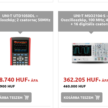
UNI-T UTD1050DL ~
UNI-T MSO2104-S 
lloszkóp; 2 csatorna; 50MHz
Oszcilloszkóp, 100 MHz, 
+ 16 digitális csator
8.740 HUF
362.205 HUF
+ ÁFA
+ ÁF
.900 HUF
460.000 HUF
ÁRBA TESZEM
KOSÁRBA TESZEM