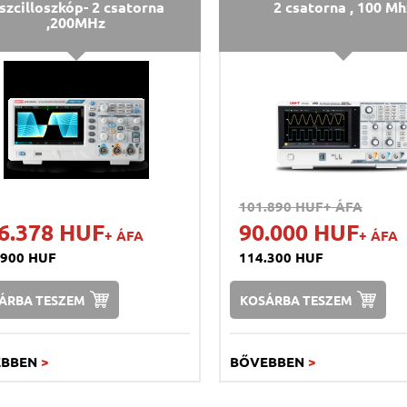
szcilloszkóp- 2 csatorna
2 csatorna , 100 Mh
,200MHz
101.890 HUF
+ ÁFA
6.378 HUF
90.000 HUF
+ ÁFA
+ ÁFA
.900 HUF
114.300 HUF
ÁRBA TESZEM
KOSÁRBA TESZEM
EBBEN
>
BŐVEBBEN
>