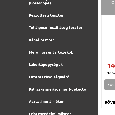
O
(Borescope)
Feszültség teszter
Tolltípusú feszültség teszter
Kábel teszter
Mérőműszer tartozékok
14
Labortápegységek
185
Lézeres távolságmérő
KOS
Fali szkenner(scanner)-detector
Asztali multiméter
BŐV
Érintésvédelmi műszer