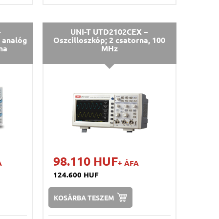
~
UNI-T UTD2102CEX ~
4 analóg
Oszcilloszkóp; 2 csatorna, 100
na
MHz
98.110 HUF
A
+ ÁFA
124.600 HUF
KOSÁRBA TESZEM