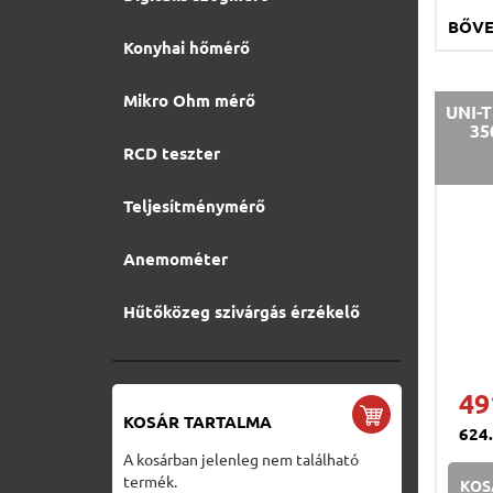
BŐV
Konyhai hőmérő
Mikro Ohm mérő
UNI-T
35
RCD teszter
Teljesítménymérő
Anemométer
Hűtőközeg szivárgás érzékelő
49
KOSÁR TARTALMA
624
A kosárban jelenleg nem található
termék.
KOS