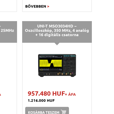
BŐVEBBEN
>
~
UNI-T MSO3034HD ~
a; 25MHz
Oszcilloszkóp, 350 MHz, 4 analóg
+ 16 digitális csatorna
957.480 HUF
A
+ ÁFA
1.216.000 HUF
KOSÁRBA TESZEM