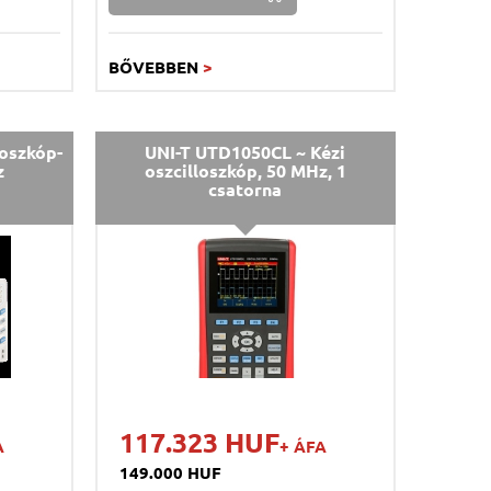
BŐVEBBEN
>
oszkóp-
UNI-T UTD1050CL ~ Kézi
z
oszcilloszkóp, 50 MHz, 1
csatorna
117.323 HUF
A
+ ÁFA
149.000 HUF