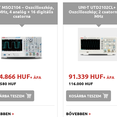
T MSO2104 ~ Oszcilloszkóp,
UNI-T UTD2102CL+ 
MHz, 4 analóg + 16 digitális
Oszcilloszkóp; 2 csatorn
csatorna
MHz
4.866 HUF
91.339 HUF
+ ÁFA
+ ÁFA
.580 HUF
116.000 HUF
ÁRBA TESZEM
KOSÁRBA TESZEM
EBBEN
>
BŐVEBBEN
>