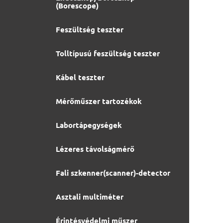
(Borescope)
Feszültség teszter
Tolltípusú feszültség teszter
Kábel teszter
Mérőműszer tartozékok
Labortápegységek
Lézeres távolságmérő
Fali szkenner(scanner)-detector
Asztali multiméter
Érintésvédelmi műszer