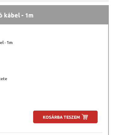
ó kábel - 1m
el - 1m
kete
KOSÁRBA TESZEM