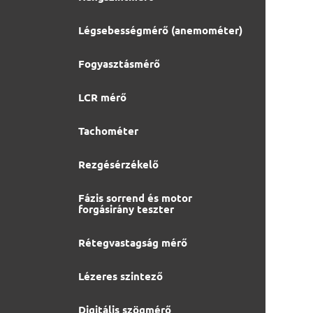
Légsebességmérő (anemométer)
Fogyasztásmérő
LCR mérő
Tachométer
Rezgésérzékelő
Fázis sorrend és motor
forgásirány teszter
Rétegvastagság mérő
Lézeres szintező
Digitális szögmérő