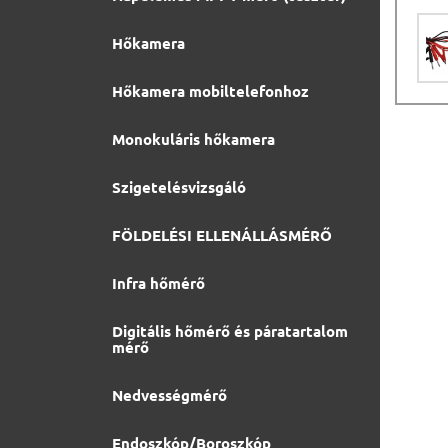
Hőkamera
Hőkamera mobiltelefonhoz
Monokuláris hőkamera
Szigetelésvizsgáló
FÖLDELÉSI ELLENÁLLÁSMÉRŐ
Infra hőmérő
Digitális hőmérő és páratartalom
mérő
Nedvességmérő
Endoszkóp/Boroszkóp