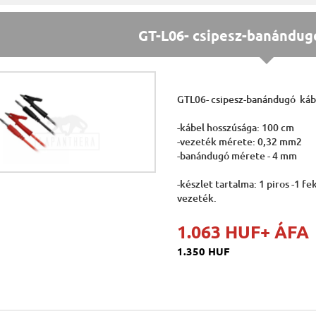
GT-L06- csipesz-banándug
GTL06- csipesz-banándugó káb
-kábel hosszúsága: 100 cm
-vezeték mérete: 0,32 mm2
-banándugó mérete - 4 mm
-készlet tartalma: 1 piros -1 fe
vezeték.
1.063 HUF
+ ÁFA
1.350 HUF