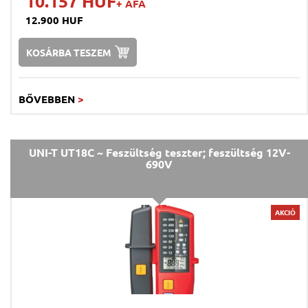
10.157 HUF
+ ÁFA
12.900 HUF
KOSÁRBA TESZEM
BŐVEBBEN
>
UNI-T UT18C ~ Feszültség teszter; feszültség 12V-
690V
AKCIÓ