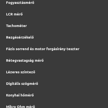
Fogyasztásmérő
LCR mérő
Tachométer
Rezgésérzékelő
Fázis sorrend és motor forgásirány teszter
Rétegvastagság mérő
Lézeres szintező
Digitális szögmérő
Konyhai hőmérő
Mikro Ohm mérő