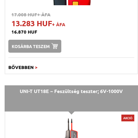
17.008 HUF
+ ÁFA
13.283 HUF
+ ÁFA
16.870 HUF
KOSÁRBA TESZEM
BŐVEBBEN
>
UNI-T UT18E ~ Feszültség teszter; 6V-1000V
AKCIÓ