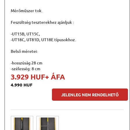
Mérőműszer tok.
Feszültség teszterekhez ajánljuk :
-UT15B, UT15C,
-UT18C, UT81D, UT18E típusokhoz.
Belső méretei:
-hosszúság 28 cm
-szélesség: 8 cm
3.929 HUF
+ ÁFA
4.990 HUF
JELENLEG NEM RENDELHETŐ