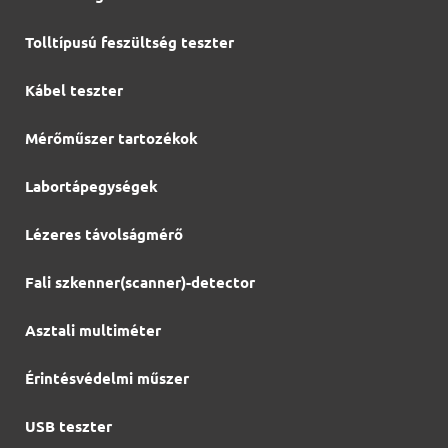
Tolltípusú feszültség teszter
Kábel teszter
Mérőműszer tartozékok
Labortápegységek
Lézeres távolságmérő
Fali szkenner(scanner)-detector
Asztali multiméter
Érintésvédelmi műszer
USB teszter