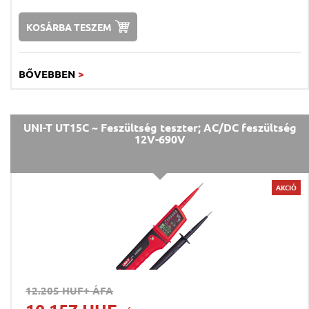
KOSÁRBA TESZEM
BŐVEBBEN
>
UNI-T UT15C ~ Feszültség teszter; AC/DC feszültség
12V-690V
AKCIÓ
12.205 HUF
+ ÁFA