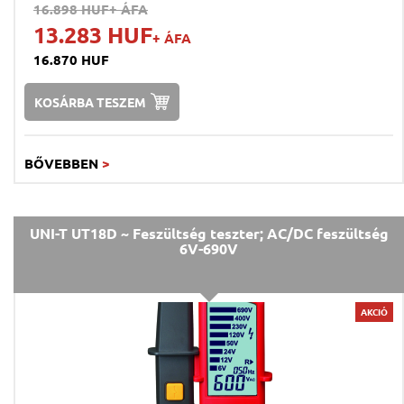
16.898 HUF
+ ÁFA
13.283 HUF
+ ÁFA
16.870 HUF
KOSÁRBA TESZEM
BŐVEBBEN
>
UNI-T UT18D ~ Feszültség teszter; AC/DC feszültség
6V-690V
AKCIÓ