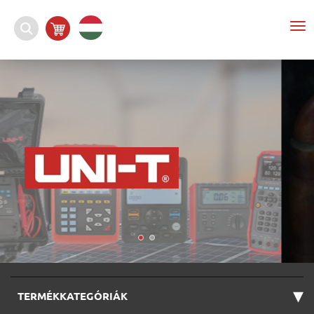
To
nav
▾
TERMÉKKATEGÓRIÁK