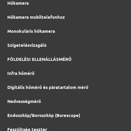
Hőkamera
Hőkamera mobiltelefonhoz
Monokuláris hőkamera
Szigetelésvizsgáló
FÖLDELÉSI ELLENÁLLÁSMÉRŐ
Infra hőmérő
Digitális hőmérő és páratartalom mérő
Nedvességmérő
Endoszkóp/Boroszkóp (Borescope)
Feszültség teszter