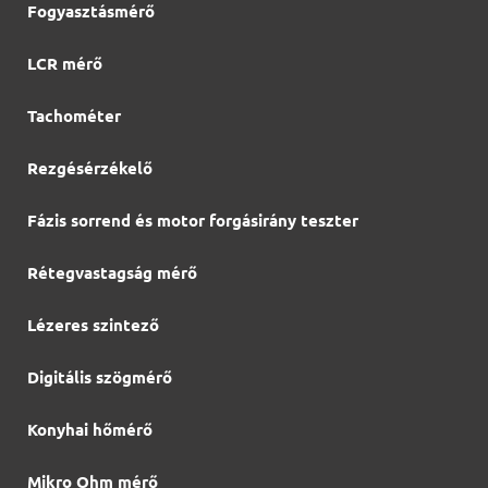
Fogyasztásmérő
LCR mérő
Tachométer
Rezgésérzékelő
Fázis sorrend és motor forgásirány teszter
Rétegvastagság mérő
Lézeres szintező
Digitális szögmérő
Konyhai hőmérő
Mikro Ohm mérő