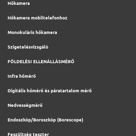
Hőkamera
Hőkamera mobiltelefonhoz
Monokuláris hőkamera
Szigetelésvizsgáló
FÖLDELÉSI ELLENÁLLÁSMÉRŐ
Infra hőmérő
Digitális hőmérő és páratartalom mérő
Nedvességmérő
Endoszkóp/Boroszkóp (Borescope)
Feszültség teszter