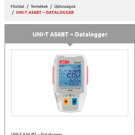
Főoldal
Termékek
Újdonságok
UNI-T A56BT ~ DATALOGGER
UNI-T A56BT ~ Datalogger
UNI-T A56 BT ~ Datalogger