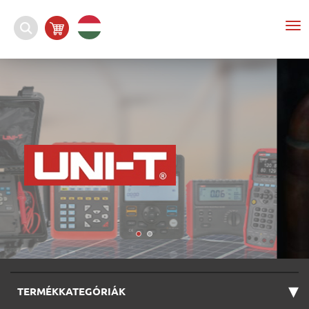
To
nav
▾
TERMÉKKATEGÓRIÁK