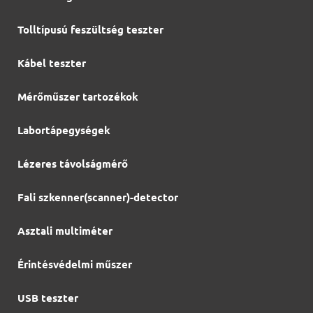
Tolltípusú feszültség teszter
Kábel teszter
Mérőműszer tartozékok
Labortápegységek
Lézeres távolságmérő
Fali szkenner(scanner)-detector
Asztali multiméter
Érintésvédelmi műszer
USB teszter