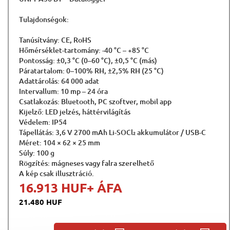
Tulajdonségok:
Tanúsítvány: CE, RoHS
Hőmérséklet-tartomány: -40 °C – +85 °C
Pontosság: ±0,3 °C (0–60 °C), ±0,5 °C (más)
Páratartalom: 0–100% RH, ±2,5% RH (25 °C)
Adattárolás: 64 000 adat
Intervallum: 10 mp – 24 óra
Csatlakozás: Bluetooth, PC szoftver, mobil app
Kijelző: LED jelzés, háttérvilágítás
Védelem: IP54
Tápellátás: 3,6 V 2700 mAh Li-SOCl₂ akkumulátor / USB-C
Méret: 104 × 62 × 25 mm
Súly: 100 g
Rögzítés: mágneses vagy falra szerelhető
A kép csak illusztráció.
16.913 HUF
+ ÁFA
21.480 HUF