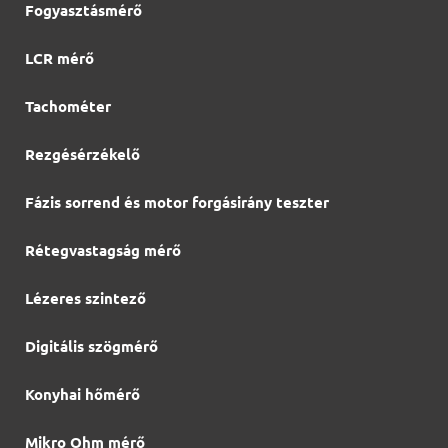
Fogyasztásmérő
LCR mérő
Tachométer
Rezgésérzékelő
Fázis sorrend és motor forgásirány teszter
Rétegvastagság mérő
Lézeres szintező
Digitális szögmérő
Konyhai hőmérő
Mikro Ohm mérő