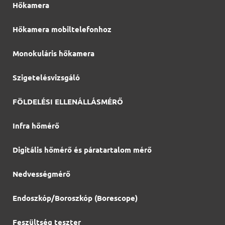
Hőkamera
Hőkamera mobiltelefonhoz
Monokuláris hőkamera
Szigetelésvizsgáló
FÖLDELÉSI ELLENÁLLÁSMÉRŐ
Infra hőmérő
Digitális hőmérő és páratartalom mérő
Nedvességmérő
Endoszkóp/Boroszkóp (Borescope)
Feszültség teszter