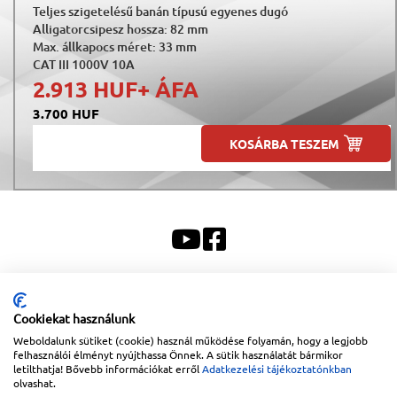
Teljes szigetelésű banán típusú egyenes dugó
Alligatorcsipesz hossza: 82 mm
Max. állkapocs méret: 33 mm
CAT III 1000V 10A
2.913 HUF
+ ÁFA
3.700 HUF
KOSÁRBA TESZEM
Sitemap
|
Impresszum
Cookiekat használunk
Copyright © 2026
Lapanthera Kft.
Webbolt |
1047
Budapest
,
Váci út 15-19.
|
+36-30/539-
Weboldalunk sütiket (cookie) használ működése folyamán, hogy a legjobb
76-24
|
+36-1-613-5453
|
www.lapanthera.hu
felhasználói élményt nyújthassa Önnek. A sütik használatát bármikor
Webbolt | webdesign és implementáció:
Webdream
letilthatja! Bővebb információkat erről
Adatkezelési tájékoztatónkban
olvashat.