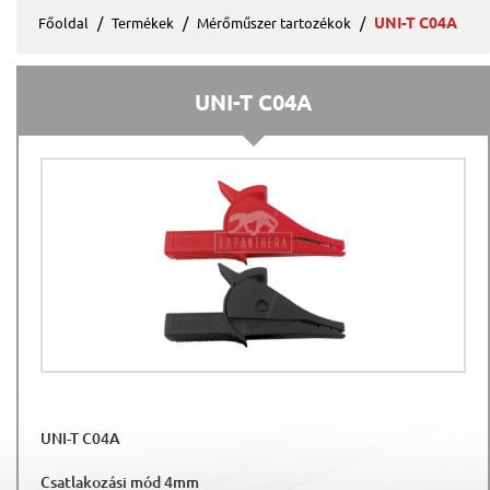
UNI-T C04A
Főoldal
Termékek
Mérőműszer tartozékok
UNI-T C04A
UNI-T C04A
Csatlakozási mód 4mm