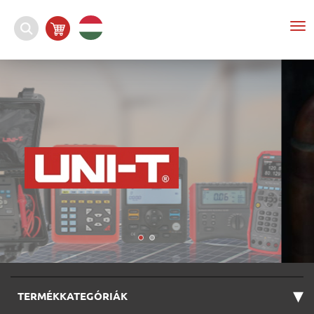
To
nav
▾
TERMÉKKATEGÓRIÁK