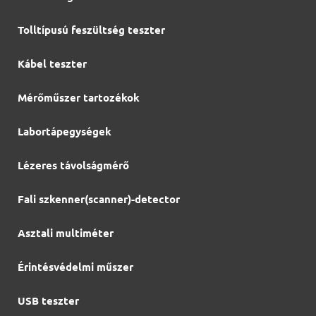
Tolltípusú feszültség teszter
Kábel teszter
Mérőműszer tartozékok
Labortápegységek
Lézeres távolságmérő
Fali szkenner(scanner)-detector
Asztali multiméter
Érintésvédelmi műszer
USB teszter