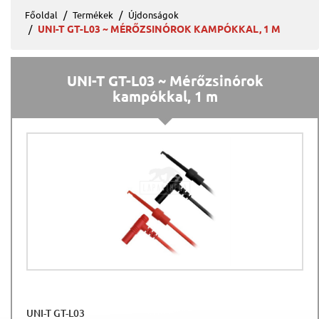
Főoldal
Termékek
Újdonságok
UNI-T GT-L03 ~ MÉRŐZSINÓROK KAMPÓKKAL, 1 M
UNI-T GT-L03 ~ Mérőzsinórok
kampókkal, 1 m
UNI-T GT-L03