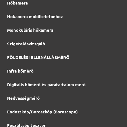
Hőkamera
Hőkamera mobiltelefonhoz
Monokuláris hőkamera
Szigetelésvizsgáló
FÖLDELÉSI ELLENÁLLÁSMÉRŐ
Infra hőmérő
Digitális hőmérő és páratartalom mérő
Nedvességmérő
Endoszkóp/Boroszkóp (Borescope)
Feszültség teszter