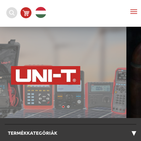
To
nav
▾
TERMÉKKATEGÓRIÁK