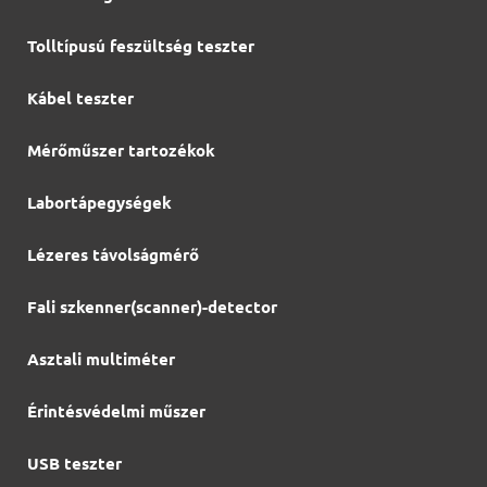
Tolltípusú feszültség teszter
Kábel teszter
Mérőműszer tartozékok
Labortápegységek
Lézeres távolságmérő
Fali szkenner(scanner)-detector
Asztali multiméter
Érintésvédelmi műszer
USB teszter