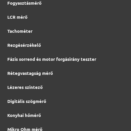
Fogyasztásmérő
LCR mérő
Tachométer
Rezgésérzékelő
Fázis sorrend és motor forgásirány teszter
Rétegvastagság mérő
Lézeres szintező
Digitális szögmérő
Konyhai hőmérő
Mikro Ohm mérő