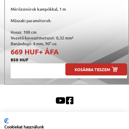
Mérőzsinórok kampókkal, 1 m
Műszaki paraméterek:
Hossz: 100 cm
Vezető keresztmetszet: 0,32 mm²
Banándugó: 4 mm, 90°-os
669 HUF
+ ÁFA
850 HUF
KOSÁRBA TESZEM
Sitemap
|
Impresszum
Cookiekat használunk