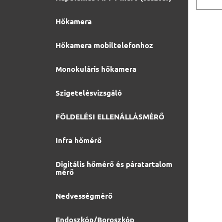
Hőkamera
Hőkamera mobiltelefonhoz
Monokuláris hőkamera
Szigetelésvizsgáló
FÖLDELÉSI ELLENÁLLÁSMÉRŐ
Infra hőmérő
Digitális hőmérő és páratartalom
mérő
Nedvességmérő
Endoszkóp/Boroszkóp