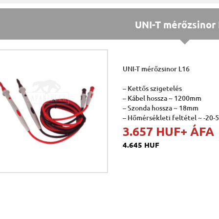
UNI-T mérőzsinor
UNI-T mérőzsinor L16
– Kettős szigetelés
– Kábel hossza ~ 1200mm
– Szonda hossza ~ 18mm
– Hőmérsékleti feltétel ~ -20-
3.657 HUF
+ ÁFA
4.645 HUF