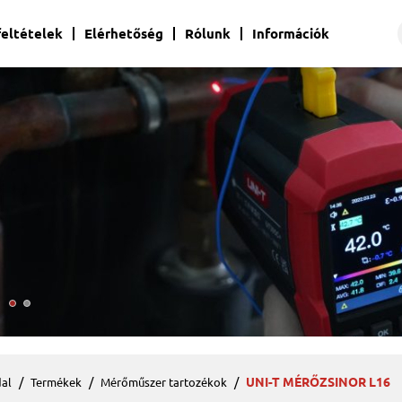
 feltételek
Elérhetőség
Rólunk
Információk
UNI-T MÉRŐZSINOR L16
al
Termékek
Mérőműszer tartozékok