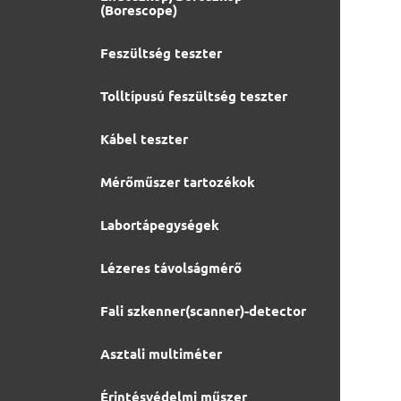
(Borescope)
Feszültség teszter
Tolltípusú feszültség teszter
Kábel teszter
Mérőműszer tartozékok
Labortápegységek
Lézeres távolságmérő
Fali szkenner(scanner)-detector
Asztali multiméter
Érintésvédelmi műszer