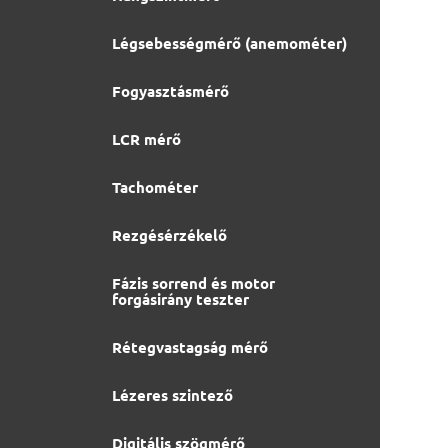
Légsebességmérő (anemométer)
Fogyasztásmérő
LCR mérő
Tachométer
Rezgésérzékelő
Fázis sorrend és motor
forgásirány teszter
Rétegvastagság mérő
Lézeres szintező
Digitális szögmérő