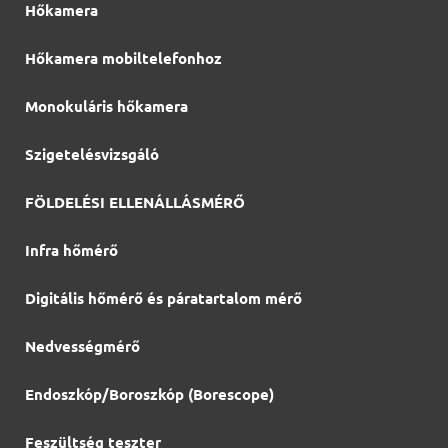
Hőkamera
Hőkamera mobiltelefonhoz
Monokuláris hőkamera
Szigetelésvizsgáló
FÖLDELÉSI ELLENÁLLÁSMÉRŐ
Infra hőmérő
Digitális hőmérő és páratartalom mérő
Nedvességmérő
Endoszkóp/Boroszkóp (Borescope)
Feszültség teszter