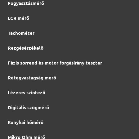
Fogyasztásmérő
LCR mérő
Tachométer
Rezgésérzékelő
Fázis sorrend és motor forgásirány teszter
Rétegvastagság mérő
Lézeres szintező
Digitális szögmérő
Konyhai hőmérő
Mikro Ohm mérő