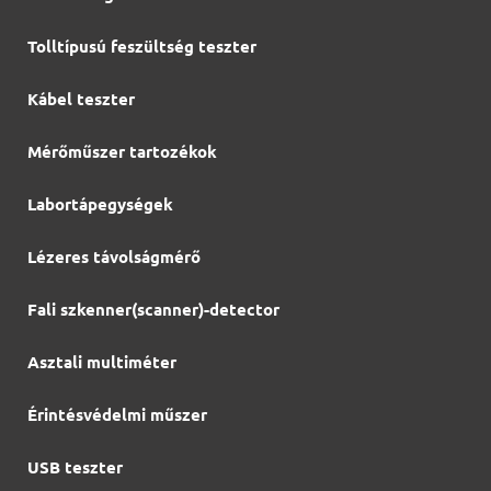
Tolltípusú feszültség teszter
Kábel teszter
Mérőműszer tartozékok
Labortápegységek
Lézeres távolságmérő
Fali szkenner(scanner)-detector
Asztali multiméter
Érintésvédelmi műszer
USB teszter