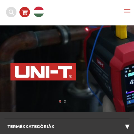
To
nav
▾
TERMÉKKATEGÓRIÁK