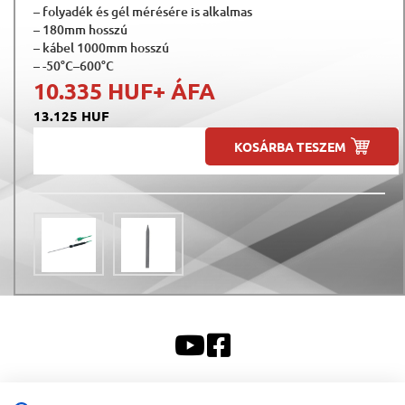
– folyadék és gél mérésére is alkalmas
– 180mm hosszú
– kábel 1000mm hosszú
– -50°C–600°C
10.335 HUF
+ ÁFA
13.125 HUF
KOSÁRBA TESZEM