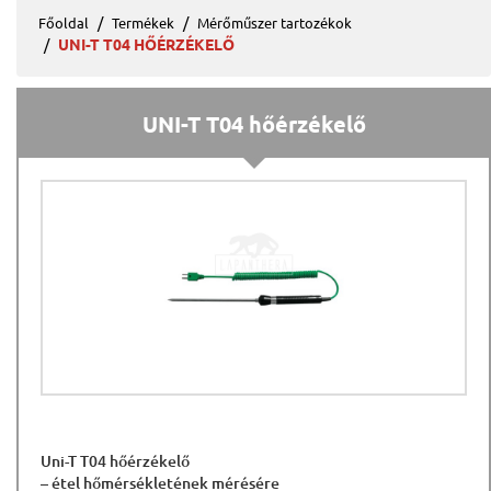
Főoldal
Termékek
Mérőműszer tartozékok
UNI-T T04 HŐÉRZÉKELŐ
UNI-T T04 hőérzékelő
Uni-T T04 hőérzékelő
– étel hőmérsékletének mérésére