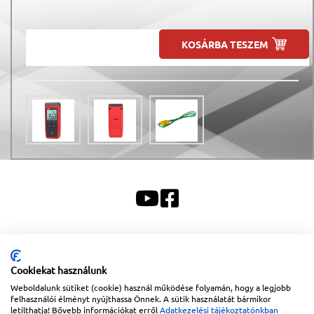
KOSÁRBA TESZEM
Sitemap
|
Impresszum
Cookiekat használunk
Copyright © 2026
Lapanthera Kft.
Webbolt |
1047
Budapest
,
Váci út 15-19.
|
+36-30/539-
76-24
|
+36-1-613-5453
|
www.lapanthera.hu
Weboldalunk sütiket (cookie) használ működése folyamán, hogy a legjobb
Webbolt | webdesign és implementáció:
Webdream
felhasználói élményt nyújthassa Önnek. A sütik használatát bármikor
letilthatja! Bővebb információkat erről
Adatkezelési tájékoztatónkban