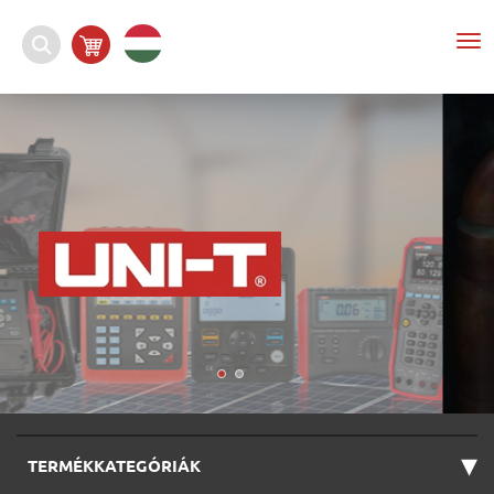
To
nav
▾
TERMÉKKATEGÓRIÁK