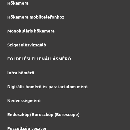
Hőkamera
Hőkamera mobiltelefonhoz
Monokuláris hőkamera
Szigetelésvizsgáló
FÖLDELÉSI ELLENÁLLÁSMÉRŐ
Infra hőmérő
Digitális hőmérő és páratartalom mérő
Nedvességmérő
Endoszkóp/Boroszkóp (Borescope)
Feszültség teszter