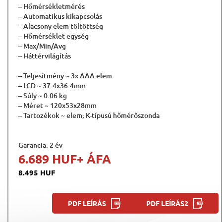
– Hőmérsékletmérés
– Automatikus kikapcsolás
– Alacsony elem töltöttség
– Hőmérséklet egység
– Max/Min/Avg
– Háttérvilágítás
– Teljesítmény ~ 3x AAA elem
– LCD ~ 37.4x36.4mm
– Súly ~ 0.06 kg
– Méret ~ 120x53x28mm
– Tartozékok ~ elem; K-típusú hőmérőszonda
Garancia: 2 év
6.689 HUF
+ ÁFA
8.495 HUF
PDF LEÍRÁS
PDF LEÍRÁS2