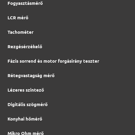
Fogyasztásmérő
LCR mérő
Tachométer
Rezgésérzékelő
Fázis sorrend és motor forgásirány teszter
Rétegvastagság mérő
Lézeres szintező
Digitális szögmérő
Konyhai hőmérő
Mikro Ohm mérő