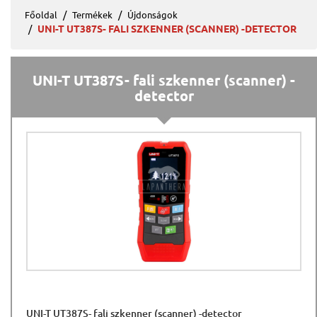
Főoldal
Termékek
Újdonságok
UNI-T UT387S- FALI SZKENNER (SCANNER) -DETECTOR
UNI-T UT387S- fali szkenner (scanner) -
detector
UNI-T UT387S- fali szkenner (scanner) -detector