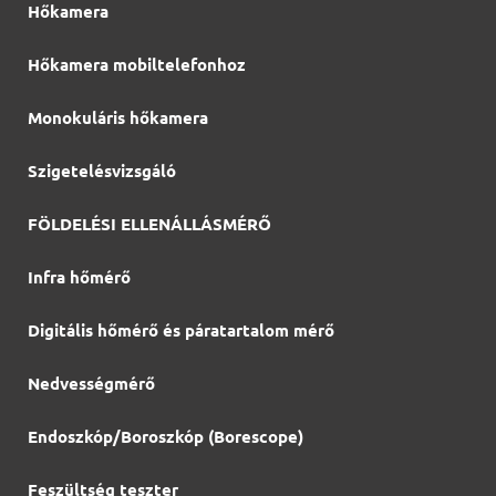
Hőkamera
Hőkamera mobiltelefonhoz
Monokuláris hőkamera
Szigetelésvizsgáló
FÖLDELÉSI ELLENÁLLÁSMÉRŐ
Infra hőmérő
Digitális hőmérő és páratartalom mérő
Nedvességmérő
Endoszkóp/Boroszkóp (Borescope)
Feszültség teszter