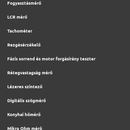
Fogyasztásmérő
LCR mérő
Tachométer
Rezgésérzékelő
Fázis sorrend és motor forgásirány teszter
Rétegvastagság mérő
Lézeres szintező
Digitális szögmérő
Konyhai hőmérő
Mikro Ohm mérő