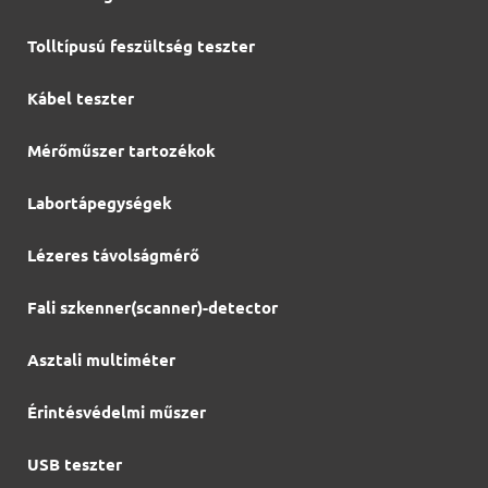
Tolltípusú feszültség teszter
Kábel teszter
Mérőműszer tartozékok
Labortápegységek
Lézeres távolságmérő
Fali szkenner(scanner)-detector
Asztali multiméter
Érintésvédelmi műszer
USB teszter