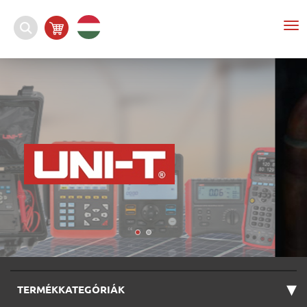
To
nav
▾
TERMÉKKATEGÓRIÁK