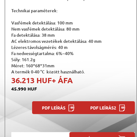
Technikai paraméterek:
Vasfémek detektálása: 100 mm
Nem vasfémek detektálása: 80 mm
Fa detektálása: 38 mm
AC elektromos vezetékek detektálása: 40 mm
Lézeres távolságmérés: 40 m
Fa nedvességtartalma: 6%~40%
Súly: 161.2g
Méret: 160*68*31mm
A termék 0-40 °C között használható.
36.213 HUF
+ ÁFA
45.990 HUF
PDF LEÍRÁS
PDF LEÍRÁS2