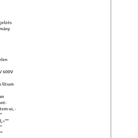
jelzés
omány
elen
IV 600V
 lítium
an
ont-
tem-ui, -
"
l,=""
""
""