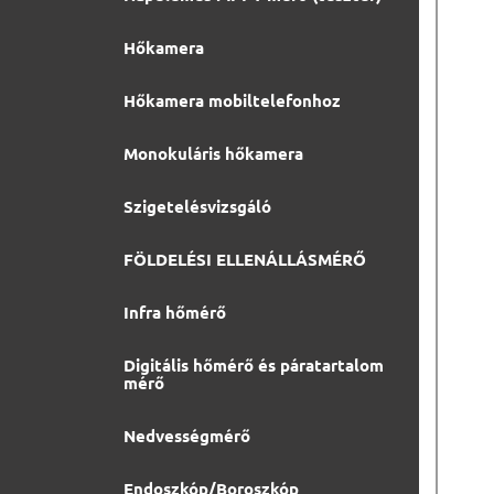
Hőkamera
Hőkamera mobiltelefonhoz
Monokuláris hőkamera
Szigetelésvizsgáló
FÖLDELÉSI ELLENÁLLÁSMÉRŐ
Infra hőmérő
Digitális hőmérő és páratartalom
mérő
Nedvességmérő
Endoszkóp/Boroszkóp