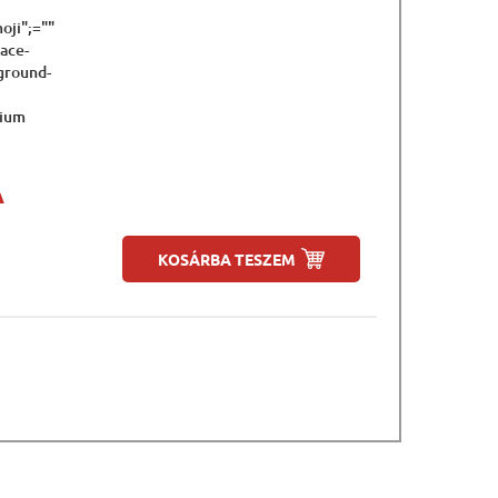
oji";=""
pace-
kground-
tium
A
KOSÁRBA TESZEM