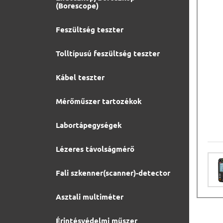
(Borescope)
Feszültség teszter
Tolltípusú feszültség teszter
Kábel teszter
Mérőműszer tartozékok
Labortápegységek
Lézeres távolságmérő
Fali szkenner(scanner)-detector
Asztali multiméter
Érintésvédelmi műszer