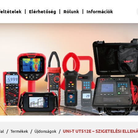
 feltételek
Elérhetőség
Rólunk
Információk
UNI-T UT512E ~ SZIGETELÉSI ELLE
al
Termékek
Újdonságok