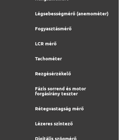
Légsebességmérő (anemométer)
Fogyasztásmérő
LCR mérő
Tachométer
Rezgésérzékelő
Fázis sorrend és motor
forgásirány teszter
Rétegvastagság mérő
Lézeres szintező
Digitális szögmérő