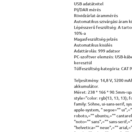
USB adatátvitel
PI/DAR mérés
Rövidzárlat-árammérés
Automatikus szivárgási áram ki
Lépésszerű feszültség: A tart
10%-a
Magasfeszültség-jelzés
Automatikus kisülés
Adattárolás: 999 adatsor
PC-szoftver elemzés: USB-káb
keresztül
Túlfeszültség-kategória: CAT 
Teljesítmény: 14,8 V, 5200 mAh
akkumulátor.
Méret: 238 * 166 * 90.5mm<sp
style="color: rgb(13, 13, 13); f
family: Söhne, ui-sans-serif, sys
apple-system, " segoe="" ui",="
roboto,="" ubuntu,="" cantarel
"noto="" sans",="" sans-serif,=
"helvetica="" neue",="" arial,=