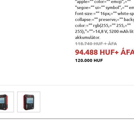
"apple="" color="" emoji",=""
"segoe="" ui="" symbol",="" em
font-size:="" 16px;="" white-s
collapse:="" preserve;="" bac
color:="" rgb(255,="" 255,=""
255);"="">14,8 V, 5200 mAh lí
akkumulátor.
118.740 HUF
+ ÁFA
94.488 HUF
+ ÁF
120.000 HUF