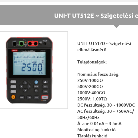
UNI-T UT512E ~ Szigetelési 
UNI-T UT512D ~ Szigetelési
ellenállásmérő
Tulajdonságok:
Nominális feszültség:
250V:100GΩ
500V:200GΩ
1000V:400GΩ
2500V: 1.00TΩ
DC feszültség: 30～1000VDC
AC feszültség: 30～750VAC/
50Hz/60Hz
Áram: 0.01nA～3.5mA
Monitoring funkció
Tárolás funkció