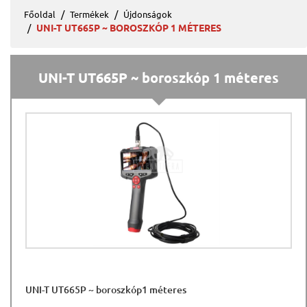
Főoldal
Termékek
Újdonságok
UNI-T UT665P ~ BOROSZKÓP 1 MÉTERES
UNI-T UT665P ~ boroszkóp 1 méteres
UNI-T UT665P ~ boroszkóp1 méteres