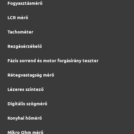
Fogyasztásmérő
LCR mérő
Tachométer
Rezgésérzékelő
Fázis sorrend és motor forgásirány teszter
Rétegvastagság mérő
Lézeres szintező
Digitális szögmérő
Konyhai hőmérő
Mikro Ohm mérő