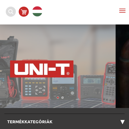
To
nav
▾
TERMÉKKATEGÓRIÁK