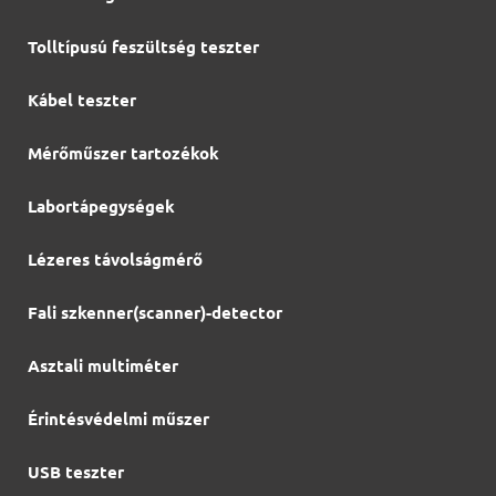
Tolltípusú feszültség teszter
Kábel teszter
Mérőműszer tartozékok
Labortápegységek
Lézeres távolságmérő
Fali szkenner(scanner)-detector
Asztali multiméter
Érintésvédelmi műszer
USB teszter