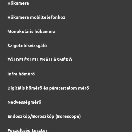
Hőkamera
Hőkamera mobiltelefonhoz
Monokuláris hőkamera
Szigetelésvizsgáló
FÖLDELÉSI ELLENÁLLÁSMÉRŐ
Infra hőmérő
Digitális hőmérő és páratartalom mérő
Nedvességmérő
Endoszkóp/Boroszkóp (Borescope)
Feszültség teszter