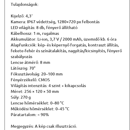
Tulajdonságok:
Kijelző: 4,3″
Kamera: IP67 védettség, 1280×720 px felbontás
LED világítás: 8 db, fényerő állítható
Kábelhossz: 1 m, rugalmas
Akkumulátor: Li-ion, 3,7 V / 2000 mAh, üzemidő kb. 6 óra
Alapfunkciók: kép- és képernyő forgatás, kontraszt állítás,
fekete-fehér és színátalakítás, nagyítás/kicsinyítés, fényerő
szabályozás
Lencse átmérő: 8 mm
Látószög: 70°
Fókusztávolság: 20–100 mm
Fényérzékelő: CMOS
Világítás intenzitás: 4 szint + kikapcsolás
Méret: 256 × 120 × 50 mm
Súly: 270 g
Lencse hőmérséklet: 0–80 °C
Működési hőmérséklet: 0–45 °C
Páratartalom: < 90%
Megjegyzés: A kép csak illusztráció.