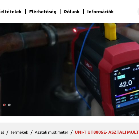
 feltételek
Elérhetőség
Rólunk
Információk
UNI-T UT8805E- ASZTALI MUL
al
Termékek
Asztali multiméter