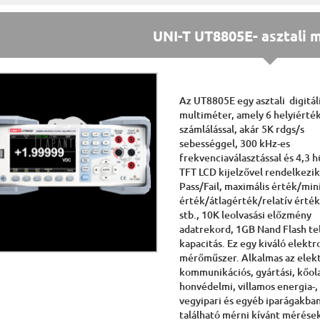
UNI-T UT8805E- asztali 
Az UT8805E egy asztali digitál
multiméter, amely 6 helyiérté
számlálással, akár 5K rdgs/s
sebességgel, 300 kHz-es
frekvenciaválasztással és 4,3 
TFT LCD kijelzővel rendelkezik
Pass/Fail, maximális érték/min
érték/átlagérték/relatív érté
stb., 10K leolvasási előzmény
adatrekord, 1GB Nand Flash te
kapacitás. Ez egy kiváló elekt
mérőműszer. Alkalmas az elekt
kommunikációs, gyártási, kőola
honvédelmi, villamos energia-,
vegyipari és egyéb iparágakba
található mérni kívánt mérések