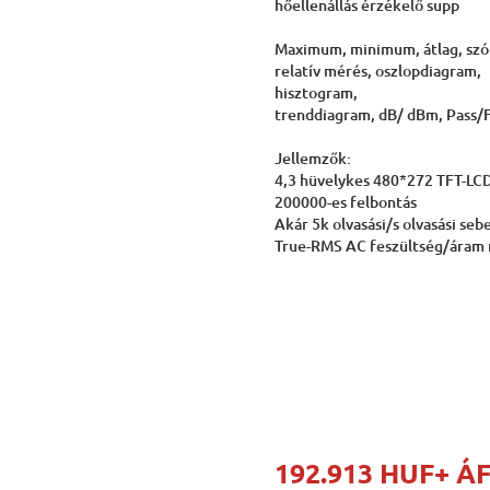
hőellenállás érzékelő supp
Maximum, minimum, átlag, szó
relatív mérés, oszlopdiagram,
hisztogram,
trenddiagram, dB/ dBm, Pass/F
Jellemzők:
4,3 hüvelykes 480*272 TFT-LCD
200000-es felbontás
Akár 5k olvasási/s olvasási seb
True-RMS AC feszültség/áram
192.913 HUF
+ Á