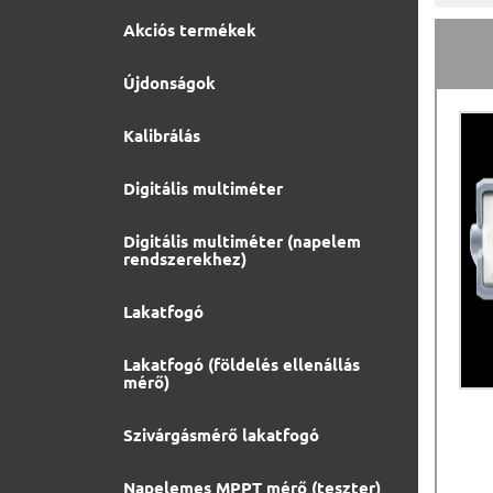
Akciós termékek
Újdonságok
Kalibrálás
Digitális multiméter
Digitális multiméter (napelem
rendszerekhez)
Lakatfogó
Lakatfogó (földelés ellenállás
mérő)
Szivárgásmérő lakatfogó
Napelemes MPPT mérő (teszter)