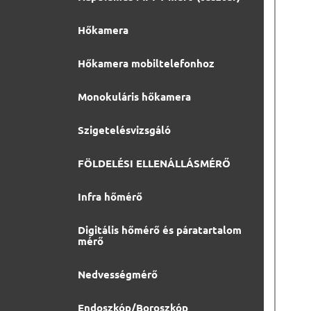
Hőkamera
Hőkamera mobiltelefonhoz
Monokuláris hőkamera
Szigetelésvizsgáló
FÖLDELÉSI ELLENÁLLÁSMÉRŐ
Infra hőmérő
Digitális hőmérő és páratartalom
mérő
Nedvességmérő
Endoszkóp/Boroszkóp