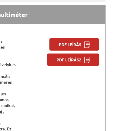
multiméter
is
PDF LEÍRÁS
kes
PDF LEÍRÁS2
hüvelykes
.
imális
kmérés
ljes
romos
ronikai,
j-,
n
re. Ez