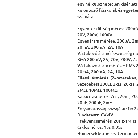
egy nélkülözhetetlen kísérleti
különböző főiskolák és egyet
számára.
Egyenfeszültség mérés: 200mV
20V, 200V, 1000V
Egyenáram mérése: 200μA, 2
20mA, 200mA, 2A, 10A
Váltakozó áramú feszültség m
RMS 200mV, 2V, 20V, 200V, 7
Váltakozó áram mérése: RMS 
20mA, 200mA, 2A, 10A
Ellenállásmérés: (2-vezetékes, 
vezetékes) 200Ω, 2kΩ, 20kΩ,
2MΩ, 10MΩ, 100MΩ
Kapacitásmérés: 2nF, 20nF, 200
20μF, 200μF, 2mF
Folyamatossági vizsgálat: fix 
Diodateszt: 0V-4V
Frekvenciamérés: 20Hz-1MHz
Ciklusmérés: 1μs-0.05s
Hőmérsékletmérés: termoele