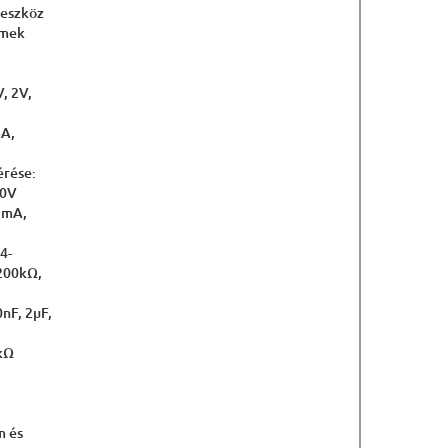
 eszköz
emek
, 2V,
mA,
érése:
50V
2mA,
4-
 200kΩ,
nF, 2μF,
2kΩ
m és