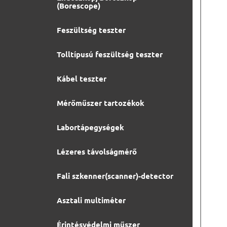
(Borescope)
Feszültség teszter
Tolltípusú feszültség teszter
Kábel teszter
Mérőműszer tartozékok
Labortápegységek
Lézeres távolságmérő
Fali szkenner(scanner)-detector
Asztali multiméter
Érintésvédelmi műszer