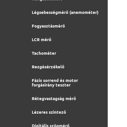
Légsebességmérő (anemométer)
Fogyasztásmérő
LCR mérő
Tachométer
Rezgésérzékelő
Fázis sorrend és motor
forgásirány teszter
Rétegvastagság mérő
Lézeres szintező
Digitális szögmérő