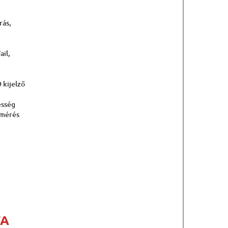
rás,
ail,
 kijelző
esség
 mérés
FA