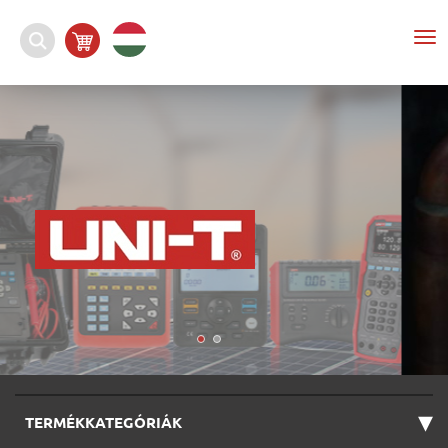
To
nav
▾
TERMÉKKATEGÓRIÁK