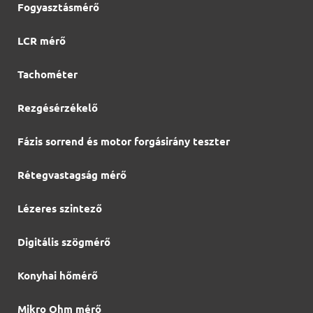
Fogyasztásmérő
LCR mérő
Tachométer
Rezgésérzékelő
Fázis sorrend és motor forgásirány teszter
Rétegvastagság mérő
Lézeres szintező
Digitális szögmérő
Konyhai hőmérő
Mikro Ohm mérő