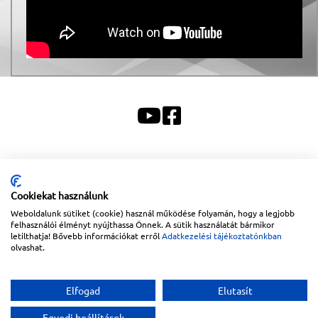
Sitemap
|
Impresszum
Copyright © 2026
Lapanthera Kft.
Webbolt |
1047
Budapest
,
Váci út 15-19.
|
+36-30/539-
Cookiekat használunk
76-24
|
+36-1-613-5453
|
www.lapanthera.hu
Weboldalunk sütiket (cookie) használ működése folyamán, hogy a legjobb
Webbolt | webdesign és implementáció:
Webdream
felhasználói élményt nyújthassa Önnek. A sütik használatát bármikor
letilthatja! Bővebb információkat erről
Adatkezelési tájékoztatónkban
olvashat.
Elfogad
Elutasít
Egyedi beállítások