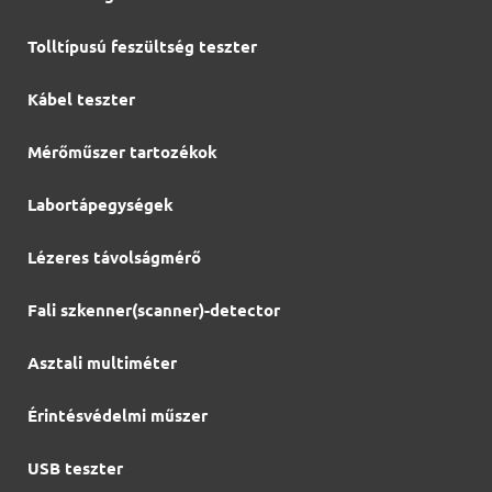
Tolltípusú feszültség teszter
Kábel teszter
Mérőműszer tartozékok
Labortápegységek
Lézeres távolságmérő
Fali szkenner(scanner)-detector
Asztali multiméter
Érintésvédelmi műszer
USB teszter