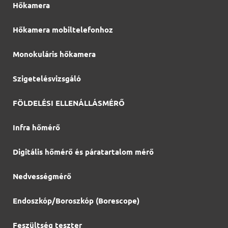
Hőkamera
Hőkamera mobiltelefonhoz
Monokuláris hőkamera
Szigetelésvizsgáló
FÖLDELÉSI ELLENÁLLÁSMÉRŐ
Infra hőmérő
Digitális hőmérő és páratartalom mérő
Nedvességmérő
Endoszkóp/Boroszkóp (Borescope)
Feszültség teszter