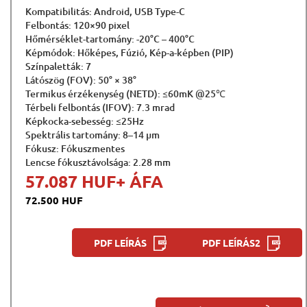
Kompatibilitás: Android, USB Type-C
Felbontás: 120×90 pixel
Hőmérséklet-tartomány: -20°C – 400°C
Képmódok: Hőképes, Fúzió, Kép-a-képben (PIP)
Színpaletták: 7
Látószög (FOV): 50° × 38°
Termikus érzékenység (NETD): ≤60mK @25℃
Térbeli felbontás (IFOV): 7.3 mrad
Képkocka-sebesség: ≤25Hz
Spektrális tartomány: 8–14 µm
Fókusz: Fókuszmentes
Lencse fókusztávolsága: 2.28 mm
57.087 HUF
+ ÁFA
72.500 HUF
PDF LEÍRÁS
PDF LEÍRÁS2