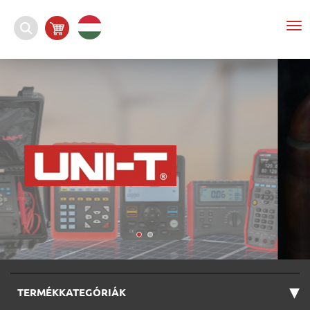
To
nav
▾
TERMÉKKATEGÓRIÁK