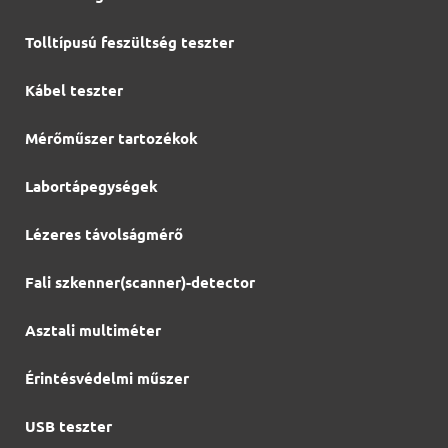
Tolltípusú feszültség teszter
Kábel teszter
Mérőműszer tartozékok
Labortápegységek
Lézeres távolságmérő
Fali szkenner(scanner)-detector
Asztali multiméter
Érintésvédelmi műszer
USB teszter