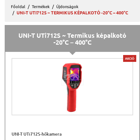
Főoldal
Termékek
Újdonságok
UNI-T UTI712S ~ TERMIKUS KÉPALKOTÓ -20°C – 400°C
UNI-T UTi712S ~ Termikus képalkotó
-20°C – 400°C
AKCIÓ
UNI-T UTi712S-hőkamera