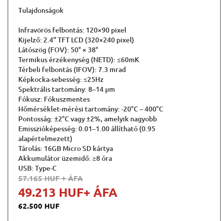
Tulajdonságok
Infravörös felbontás: 120×90 pixel
Kijelző: 2.4” TFT LCD (320×240 pixel)
Látószög (FOV): 50° × 38°
Termikus érzékenység (NETD): ≤60mK
Térbeli felbontás (IFOV): 7.3 mrad
Képkocka-sebesség: ≤25Hz
Spektrális tartomány: 8–14 µm
Fókusz: Fókuszmentes
Hőmérséklet-mérési tartomány: -20°C – 400°C
Pontosság: ±2°C vagy ±2%, amelyik nagyobb
Emisszióképesség: 0.01–1.00 állítható (0.95
alapértelmezett)
Tárolás: 16GB Micro SD kártya
Akkumulátor üzemidő: ≥8 óra
USB: Type-C
57.165 HUF
+ ÁFA
49.213 HUF
+ ÁFA
62.500 HUF