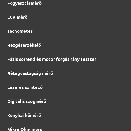
Fogyasztásmérő
LCR mérő
Tachométer
Rezgésérzékelő
Fázis sorrend és motor forgásirány teszter
Rétegvastagság mérő
Lézeres szintező
Digitális szögmérő
Konyhai hőmérő
Mikro Ohm mérő