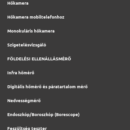
Hőkamera
Hőkamera mobiltelefonhoz
Monokuláris hőkamera
Szigetelésvizsgáló
FÖLDELÉSI ELLENÁLLÁSMÉRŐ
Infra hőmérő
Digitális hőmérő és páratartalom mérő
Nedvességmérő
Endoszkóp/Boroszkóp (Borescope)
Feszültség teszter