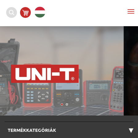
To
nav
▾
TERMÉKKATEGÓRIÁK