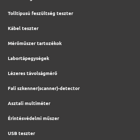
Tolltípusú feszültség teszter
Kábel teszter
Mérőműszer tartozékok
Labortápegységek
Lézeres távolságmérő
Fali szkenner(scanner)-detector
Asztali multiméter
Érintésvédelmi műszer
USB teszter