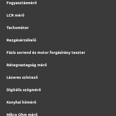
Fogyasztásmérő
LCR mérő
Tachométer
Rezgésérzékelő
Fázis sorrend és motor forgásirány teszter
Rétegvastagság mérő
Lézeres szintező
Digitális szögmérő
Konyhai hőmérő
Mikro Ohm mérő