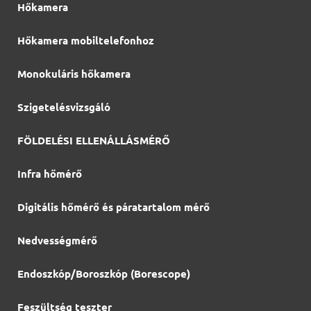
Hőkamera
Hőkamera mobiltelefonhoz
Monokuláris hőkamera
Szigetelésvizsgáló
FÖLDELÉSI ELLENÁLLÁSMÉRŐ
Infra hőmérő
Digitális hőmérő és páratartalom mérő
Nedvességmérő
Endoszkóp/Boroszkóp (Borescope)
Feszültség teszter