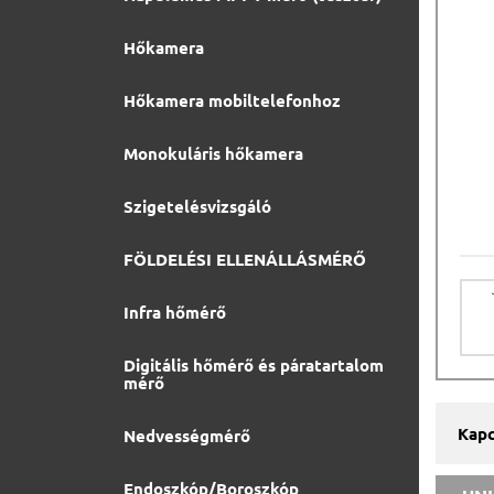
Hőkamera
Hőkamera mobiltelefonhoz
Monokuláris hőkamera
Szigetelésvizsgáló
FÖLDELÉSI ELLENÁLLÁSMÉRŐ
Infra hőmérő
Digitális hőmérő és páratartalom
mérő
Kapc
Nedvességmérő
Endoszkóp/Boroszkóp