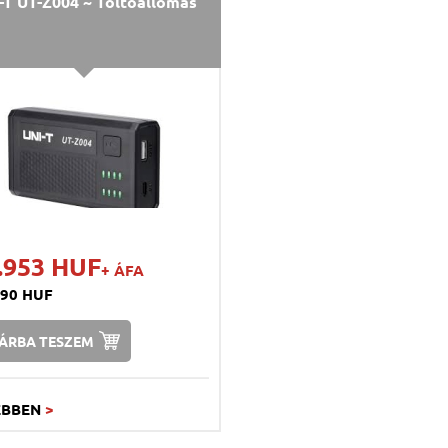
-T UT-Z004 ~ Töltőállomás
.953 HUF
+ ÁFA
990 HUF
ÁRBA TESZEM
EBBEN
>