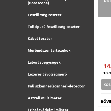
UNI
(Borescope)
Feszültség teszter
Tolltípusú feszültség teszter
Kábel teszter
Mérőműszer tartozékok
Labortápegységek
14
18.
Lézeres távolságmérő
KOS
Fali szkenner(scanner)-detector
Asztali multiméter
BŐV
Érintésvédelmi műszer