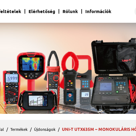
 feltételek
Elérhetőség
Rólunk
Információk
UNI-T UTX635M ~ MONOKULÁRIS 
al
Termékek
Újdonságok