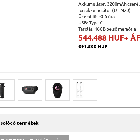
Akkumulátor: 3200mAh cserélh
ion akkumulátor (UT-M20)
Üzemidő: ≥3.5 óra
USB: Type-C
Tárolás: 16GB belső memória
544.488 HUF
+ Á
691.500 HUF
solódó termékek