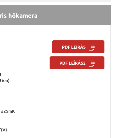
ris hőkamera
PDF LEÍRÁS
PDF LEÍRÁS2
)
tion):
m
: ≤25mK
°(V)