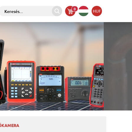
0
HUF
HŐKAMERA