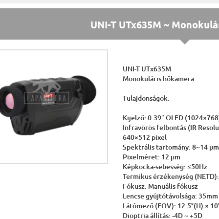
UNI-T UTx635M ~ Monokulá
UNI-T UTx635M
Monokuláris hőkamera
Tulajdonságok:
Kijelző: 0.39″ OLED (1024×768
Infravörös felbontás (IR Resolu
640×512 pixel
Spektrális tartomány: 8~14 µ
Pixelméret: 12 μm
Képkocka-sebesség: ≤50Hz
Termikus érzékenység (NETD)
Fókusz: Manuális fókusz
Lencse gyújtótávolsága: 35mm
Látómező (FOV): 12.5°(H) × 10
Dioptria állítás: -4D ~ +5D