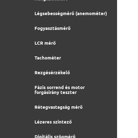
Légsebességmérő (anemométer)
Fogyasztásmérő
LCR mérő
Tachométer
Rezgésérzékelő
Fázis sorrend és motor
forgásirány teszter
Rétegvastagság mérő
Lézeres szintező
Digitális szögmérő