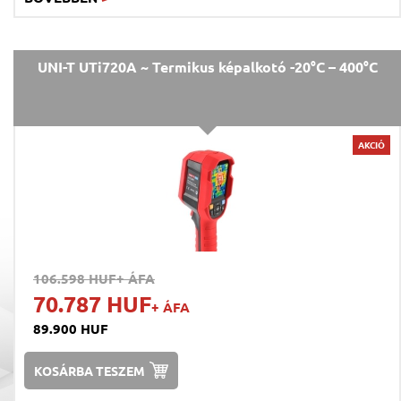
UNI-T UTi720A ~ Termikus képalkotó -20°C – 400°C
AKCIÓ
106.598 HUF
+ ÁFA
70.787 HUF
+ ÁFA
89.900 HUF
KOSÁRBA TESZEM