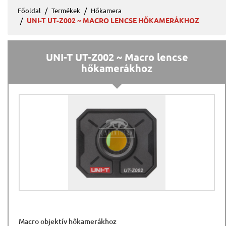
Főoldal
Termékek
Hőkamera
UNI-T UT-Z002 ~ MACRO LENCSE HŐKAMERÁKHOZ
UNI-T UT-Z002 ~ Macro lencse
hőkamerákhoz
Macro objektív hőkamerákhoz