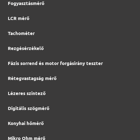
Fogyasztásmérő
LCR mérő
Tachométer
Rezgésérzékelő
Fázis sorrend és motor forgásirány teszter
Rétegvastagság mérő
Lézeres szintező
Digitális szögmérő
Konyhai hőmérő
Mikro Ohm mérő