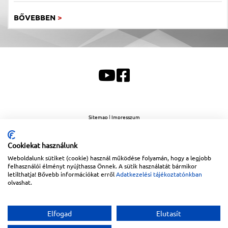
BŐVEBBEN
>
Sitemap
|
Impresszum
Copyright © 2026
Lapanthera Kft.
Webbolt |
1047
Budapest
,
Váci út 15-19.
|
+36-30/539-
76-24
|
+36-1-613-5453
|
www.lapanthera.hu
Cookiekat használunk
Webbolt | webdesign és implementáció:
Webdream
Weboldalunk sütiket (cookie) használ működése folyamán, hogy a legjobb
felhasználói élményt nyújthassa Önnek. A sütik használatát bármikor
letilthatja! Bővebb információkat erről
Adatkezelési tájékoztatónkban
olvashat.
Elfogad
Elutasít