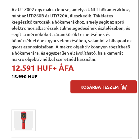
Az UT-Z002 egy makro lencse, amely a UNI-T hőkamerákhoz,
mint az UTi260B és UTi720A, illeszkedik. Tökéletes
kiegészítő tartozék a hőkamerákhoz, amely segít az apró
elektromos alkatrészek túlmelegedésének észlelésében, és
segíti a mérnököket a áramkörök terhelésének és
hőmérsékletének gyors elemzésében, valamint a hibapontok
gyors azonosításában. A makro objektív könnyen rögzíthető
a hőkamerára, és egyszerűen eltávolítható, ha a kamerát
makro objektív nélkül szeretnéd használni.
12.591 HUF
+ ÁFA
15.990 HUF
KOSÁRBA TESZEM