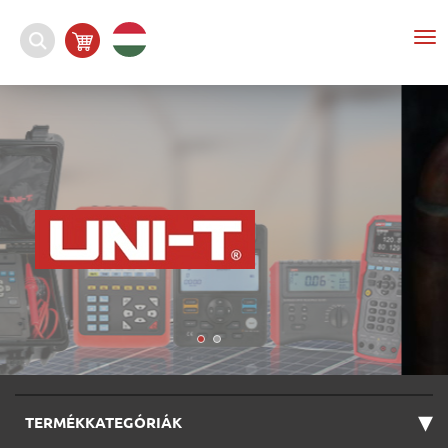
To
nav
▾
TERMÉKKATEGÓRIÁK