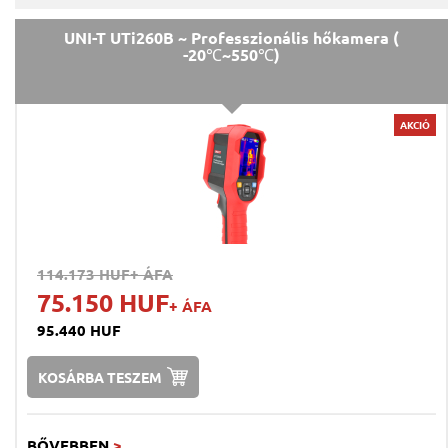
UNI-T UTi260B ~ Professzionális hőkamera (
-20℃~550℃)
AKCIÓ
114.173 HUF
+ ÁFA
75.150 HUF
+ ÁFA
95.440 HUF
KOSÁRBA TESZEM
BŐVEBBEN
>