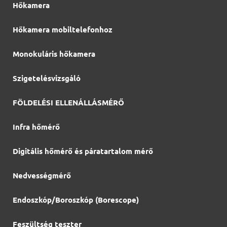
Hőkamera
Hőkamera mobiltelefonhoz
Monokuláris hőkamera
Szigetelésvizsgáló
FÖLDELÉSI ELLENÁLLÁSMÉRŐ
Infra hőmérő
Digitális hőmérő és páratartalom mérő
Nedvességmérő
Endoszkóp/Boroszkóp (Borescope)
Feszültség teszter