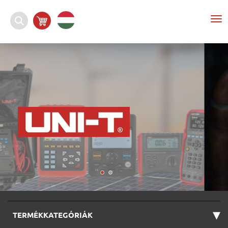
To
nav
▾
TERMÉKKATEGÓRIÁK