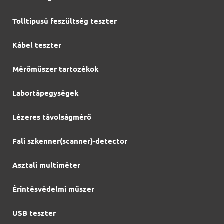
Tolltípusú feszültség teszter
Kábel teszter
Mérőműszer tartozékok
Labortápegységek
Lézeres távolságmérő
Fali szkenner(scanner)-detector
Asztali multiméter
Érintésvédelmi műszer
USB teszter