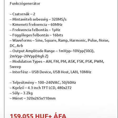
Funkciógenerátor
– Csatornák ~ 2
– Mintavételi sebesség ~ 320MS/s
– Kimeneti frekvencia ~ 60MHz
– Frekvencia felbontás ~ 1μHz
– Függőleges felbontás ~ 16bits
– Waveforms ~ Sine, Square, Ramp, Harmonic, Pulse, Noise,
DC, Arb
– Output Amplitude Range ~ 1mVpp~10Vpp(50Ω),
2mVpp~20Vpp(High Z)
– Modulation Types ~ AM, FM, PM, ASK, FSK, PSK, PWM,
Sweep
– Interfész ~ USB Device, USB Host, LAN, 10MHz
– Teljesítmény ~ 100~240VAC; 50/60Hz
– Kijelző ~ 4.3 inch TFT LCD, 480x272
– Súly ~ 3.2kg
– Méret ~ 320x265x110mm
159.055 HUF
+ ÁFA