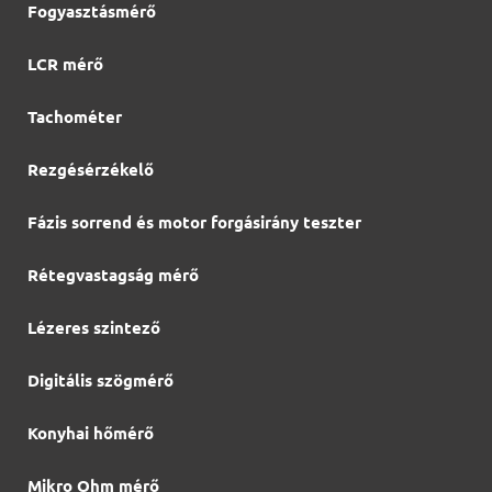
Fogyasztásmérő
LCR mérő
Tachométer
Rezgésérzékelő
Fázis sorrend és motor forgásirány teszter
Rétegvastagság mérő
Lézeres szintező
Digitális szögmérő
Konyhai hőmérő
Mikro Ohm mérő