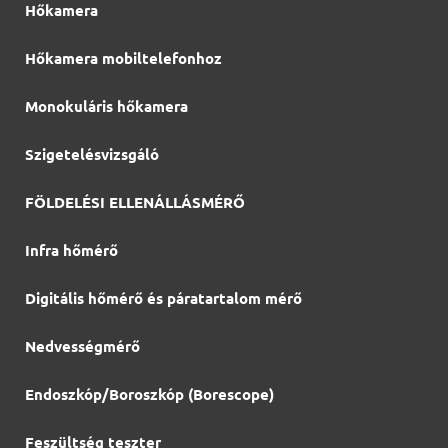
Hőkamera
Hőkamera mobiltelefonhoz
Monokuláris hőkamera
Szigetelésvizsgáló
FÖLDELÉSI ELLENÁLLÁSMÉRŐ
Infra hőmérő
Digitális hőmérő és páratartalom mérő
Nedvességmérő
Endoszkóp/Boroszkóp (Borescope)
Feszültség teszter