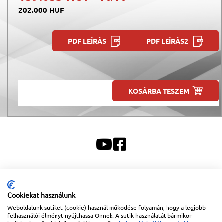
202.000 HUF
PDF LEÍRÁS
PDF LEÍRÁS2
KOSÁRBA TESZEM
Sitemap
|
Impresszum
Cookiekat használunk
Copyright © 2026
Lapanthera Kft.
Webbolt |
1047
Budapest
,
Váci út 15-19.
|
+36-30/539-
76-24
|
+36-1-613-5453
|
www.lapanthera.hu
Weboldalunk sütiket (cookie) használ működése folyamán, hogy a legjobb
Webbolt | webdesign és implementáció:
Webdream
felhasználói élményt nyújthassa Önnek. A sütik használatát bármikor