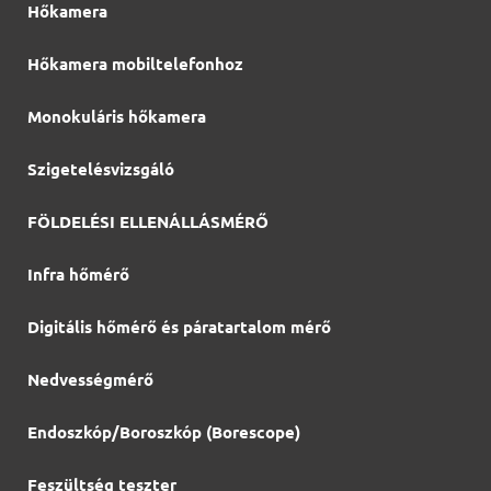
Hőkamera
Hőkamera mobiltelefonhoz
Monokuláris hőkamera
Szigetelésvizsgáló
FÖLDELÉSI ELLENÁLLÁSMÉRŐ
Infra hőmérő
Digitális hőmérő és páratartalom mérő
Nedvességmérő
Endoszkóp/Boroszkóp (Borescope)
Feszültség teszter