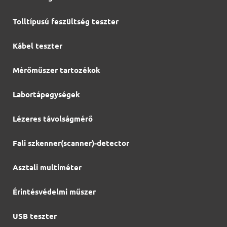
Tolltípusú feszültség teszter
Kábel teszter
Mérőműszer tartozékok
Labortápegységek
Lézeres távolságmérő
Fali szkenner(scanner)-detector
Asztali multiméter
Érintésvédelmi műszer
USB teszter