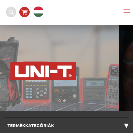
To
na
▾
TERMÉKKATEGÓRIÁK