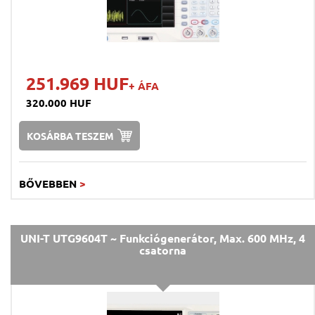
251.969 HUF
+ ÁFA
320.000 HUF
KOSÁRBA TESZEM
BŐVEBBEN
>
UNI-T UTG9604T ~ Funkciógenerátor, Max. 600 MHz, 4
csatorna