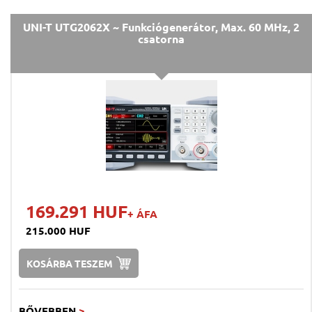
UNI-T UTG2062X ~ Funkciógenerátor, Max. 60 MHz, 2
csatorna
169.291 HUF
+ ÁFA
215.000 HUF
KOSÁRBA TESZEM
BŐVEBBEN
>