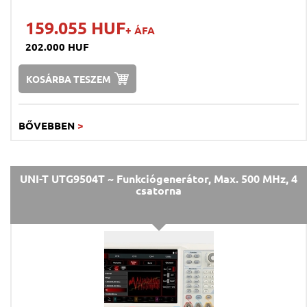
159.055 HUF
+ ÁFA
202.000 HUF
KOSÁRBA TESZEM
BŐVEBBEN
>
UNI-T UTG9504T ~ Funkciógenerátor, Max. 500 MHz, 4
csatorna