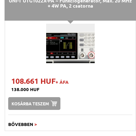
UNI-T UTG1022X-PA ~ Funkciógenerátor, Max. 20 MHz
+ 4W PA, 2 csatorna
108.661 HUF
+ ÁFA
138.000 HUF
KOSÁRBA TESZEM
BŐVEBBEN
>