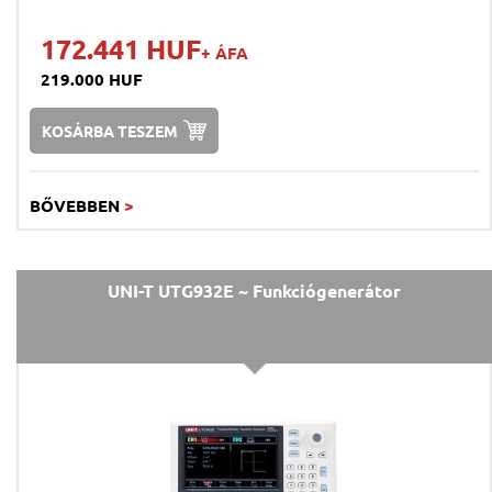
172.441 HUF
+ ÁFA
219.000 HUF
KOSÁRBA TESZEM
BŐVEBBEN
>
UNI-T UTG932E ~ Funkciógenerátor