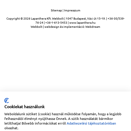
Sitemap
|
Impresszum
Copyright © 2026
Lapanthera Kft.
Webbolt |
1047
Budapest
,
Váci út 15-19.
|
+36-30/539-
76-24
|
+36-1-613-5453
|
www.lapanthera.hu
Webbolt | webdesign és implementáció:
Webdream
Cookiekat használunk
Weboldalunk sütiket (cookie) használ működése folyamán, hogy a legjobb
felhasználói élményt nyújthassa Önnek. A sütik használatát bármikor
letilthatja! Bővebb információkat erről
Adatkezelési tájékoztatónkban
olvashat.