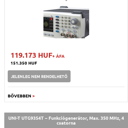
119.173 HUF
+ ÁFA
151.350 HUF
JELENLEG NEM RENDELHETŐ
BŐVEBBEN
>
UNI-T UTG9354T ~ Funkciógenerátor, Max. 350 MHz, 4
csatorna