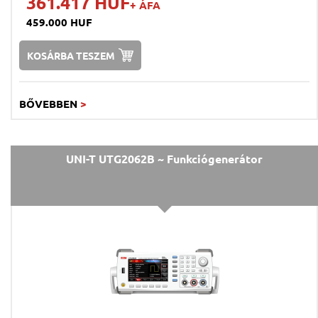
361.417 HUF
+ ÁFA
459.000 HUF
KOSÁRBA TESZEM
BŐVEBBEN
>
UNI-T UTG2062B ~ Funkciógenerátor