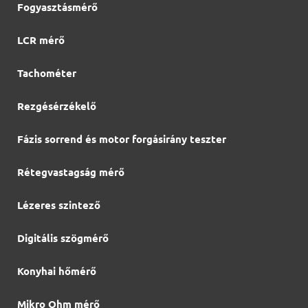
Fogyasztásmérő
LCR mérő
Tachométer
Rezgésérzékelő
Fázis sorrend és motor forgásirány teszter
Rétegvastagság mérő
Lézeres szintező
Digitális szögmérő
Konyhai hőmérő
Mikro Ohm mérő