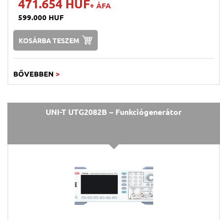
471.654 HUF
+ ÁFA
599.000 HUF
KOSÁRBA TESZEM
BŐVEBBEN
>
UNI-T UTG2082B ~ Funkciógenerátor