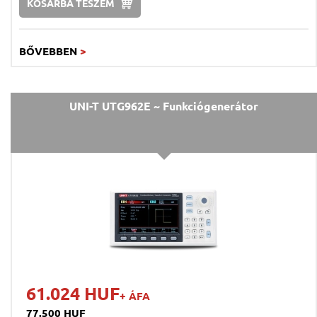
KOSÁRBA TESZEM
BŐVEBBEN
>
UNI-T UTG962E ~ Funkciógenerátor
61.024 HUF
+ ÁFA
77.500 HUF