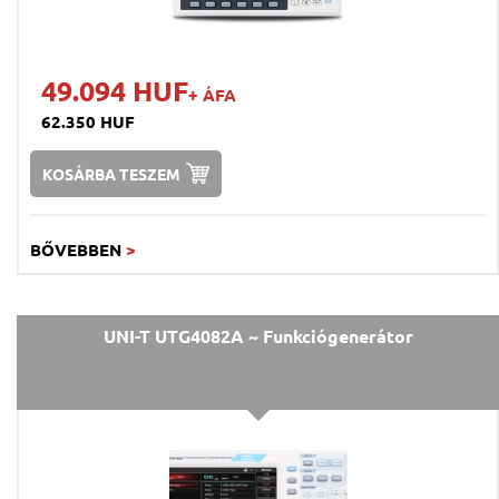
49.094 HUF
+ ÁFA
62.350 HUF
KOSÁRBA TESZEM
BŐVEBBEN
>
UNI-T UTG4082A ~ Funkciógenerátor