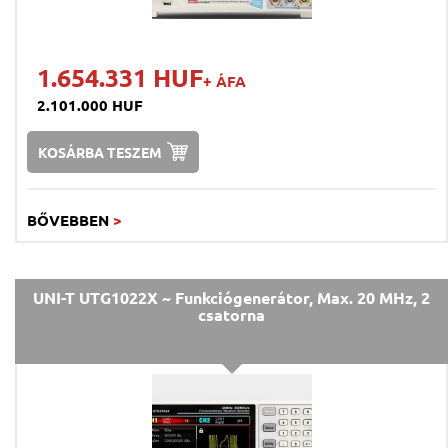
1.654.331 HUF
+ ÁFA
2.101.000 HUF
KOSÁRBA TESZEM
BŐVEBBEN
>
UNI-T UTG1022X ~ Funkciógenerátor, Max. 20 MHz, 2
csatorna