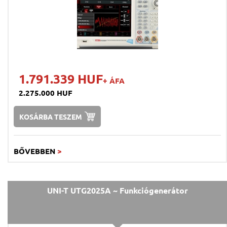
1.791.339 HUF
+ ÁFA
2.275.000 HUF
KOSÁRBA TESZEM
BŐVEBBEN
>
UNI-T UTG2025A ~ Funkciógenerátor