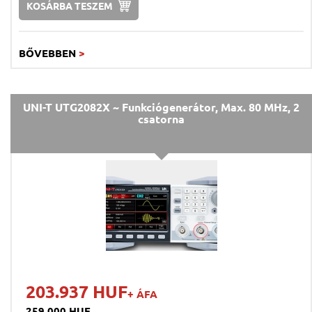
KOSÁRBA TESZEM
BŐVEBBEN
>
UNI-T UTG2082X ~ Funkciógenerátor, Max. 80 MHz, 2
csatorna
203.937 HUF
+ ÁFA
259.000 HUF