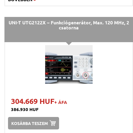
UNI-T UTG2122X ~ Funkciógenerátor, Max. 120 MHz, 2
csatorna
304.669 HUF
+ ÁFA
386.930 HUF
KOSÁRBA TESZEM