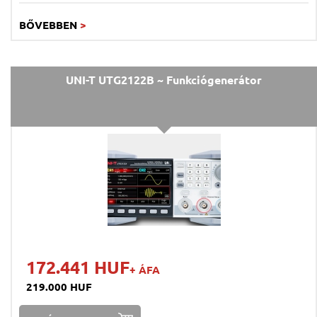
BŐVEBBEN
>
UNI-T UTG2122B ~ Funkciógenerátor
172.441 HUF
+ ÁFA
219.000 HUF