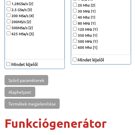
1,28GSa/s [2]
20 Mhz [2]
2.5 GSa/s [3]
30 MHz [1]
200 MSa/s [4]
40 Mhz [1]
200MS/s [2]
80 MHz [1]
500MSa/s [2]
120 MHz [1]
625 MSa/s [3]
350 Mhz [1]
500 MHz [1]
600 Mhz [1]
Mindet kijelöl
Mindet kijelöl
Szűrő paraméterek
Alaphelyzet
Termékek megjelenítése
Funkciógenerátor