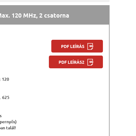
ax. 120 MHz, 2 csatorna
PDF LEÍRÁS
PDF LEÍRÁS2
: 120
. 625
s
épernyős)
an talál!