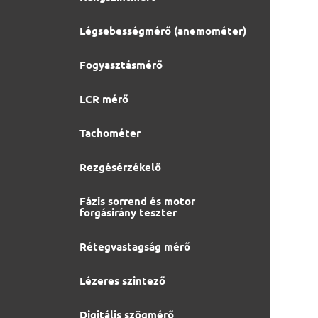
Légsebességmérő (anemométer)
Fogyasztásmérő
LCR mérő
Tachométer
Rezgésérzékelő
Fázis sorrend és motor
forgásirány teszter
Rétegvastagság mérő
Lézeres szintező
Digitális szögmérő