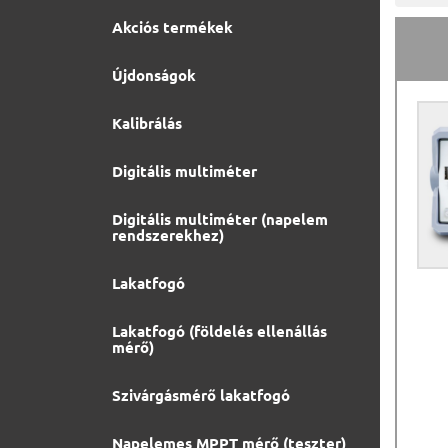
Akciós termékek
Újdonságok
Kalibrálás
Digitális multiméter
Digitális multiméter (napelem
rendszerekhez)
Lakatfogó
Lakatfogó (földelés ellenállás
mérő)
Szivárgásmérő lakatfogó
Napelemes MPPT mérő (teszter)