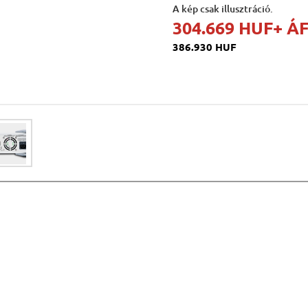
A kép csak illusztráció.
304.669 HUF
+ Á
386.930 HUF