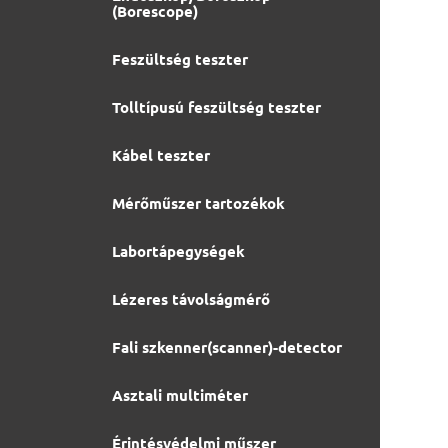
(Borescope)
Feszültség teszter
Tolltípusú feszültség teszter
Kábel teszter
Mérőműszer tartozékok
Labortápegységek
Lézeres távolságmérő
Fali szkenner(scanner)-detector
Asztali multiméter
Érintésvédelmi műszer