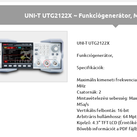
UNI-T UTG2122X ~ Funkciógenerátor, M
UNI-T UTG2122X
Funkciógenerátor,
Specifikációk:
Maximális kimeneti frekvencia
MHz
Csatornák: 2
Mintavételezési sebesség: Max
MSa/s
Vertikális felbontás: 16-bit
Arbitráris hullámhossz: 64 Mpt
Kijelző: 4.3" TFT LCD (Érintők
Bővebb információt a PDF fájlb