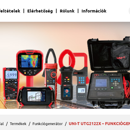
 feltételek
Elérhetőség
Rólunk
Információk
UNI-T UTG2122X ~ FUNKCIÓGE
al
Termékek
Funkciógenerátor