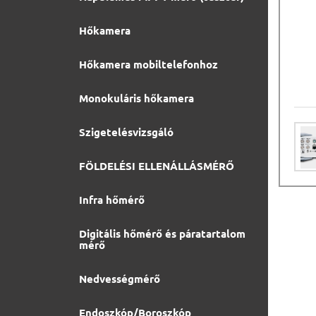
Hőkamera
Hőkamera mobiltelefonhoz
Monokuláris hőkamera
Szigetelésvizsgáló
FÖLDELÉSI ELLENÁLLÁSMÉRŐ
Infra hőmérő
Digitális hőmérő és páratartalom
mérő
Nedvességmérő
Endoszkóp/Boroszkóp