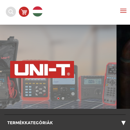
To
nav
▾
TERMÉKKATEGÓRIÁK