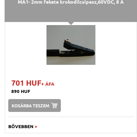
MA1- 2mm fekete krokodilcsipesz,60VDC, 8 A
701 HUF
+ ÁFA
890 HUF
KOSÁRBA TESZEM
BŐVEBBEN
>