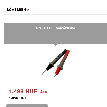
BŐVEBBEN
>
UNI-T C08- mérőtüske
1.488 HUF
+ ÁFA
1.890 HUF