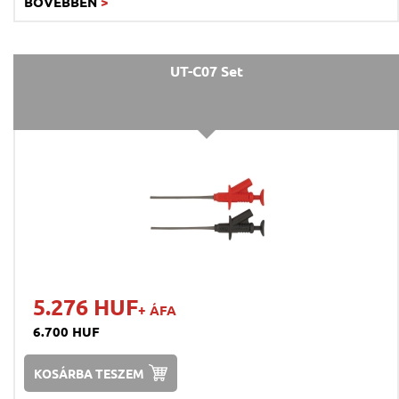
BŐVEBBEN
>
UT-C07 Set
5.276 HUF
+ ÁFA
6.700 HUF
KOSÁRBA TESZEM