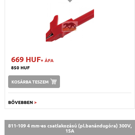
669 HUF
+ ÁFA
850 HUF
KOSÁRBA TESZEM
BŐVEBBEN
>
811-109 4 mm-es csatlakozású (pl.banándugóra) 300V,
15A