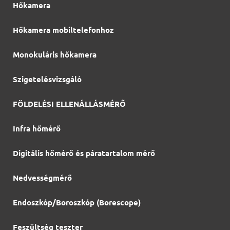
Hőkamera
Hőkamera mobiltelefonhoz
Monokuláris hőkamera
Szigetelésvizsgáló
FÖLDELÉSI ELLENÁLLÁSMÉRŐ
Infra hőmérő
Digitális hőmérő és páratartalom mérő
Nedvességmérő
Endoszkóp/Boroszkóp (Borescope)
Feszültség teszter