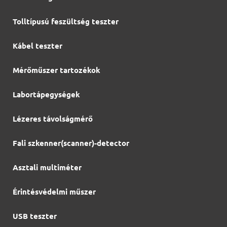
Tolltípusú feszültség teszter
Kábel teszter
Mérőműszer tartozékok
Labortápegységek
Lézeres távolságmérő
Fali szkenner(scanner)-detector
Asztali multiméter
Érintésvédelmi műszer
USB teszter