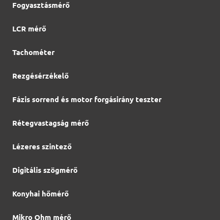
Fogyasztásmérő
LCR mérő
Tachométer
Rezgésérzékelő
Fázis sorrend és motor forgásirány teszter
Rétegvastagság mérő
Lézeres szintező
Digitális szögmérő
Konyhai hőmérő
Mikro Ohm mérő