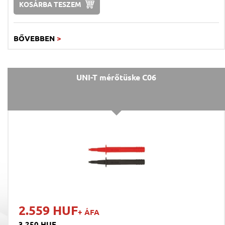
KOSÁRBA TESZEM
BŐVEBBEN
>
UNI-T mérőtüske C06
2.559 HUF
+ ÁFA
3.250 HUF