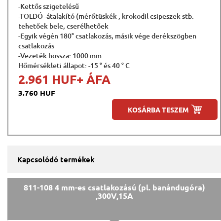
-Kettős szigetelésű
-TOLDÓ -átalakító (mérőtüskék , krokodil csipeszek stb.
tehetőek bele, cserélhetőek
-Egyik végén 180° csatlakozás, másik vége derékszögben
csatlakozás
-Vezeték hossza: 1000 mm
Hőmérsékleti állapot: -15 ° és 40 ° C
2.961 HUF
+ ÁFA
3.760 HUF
KOSÁRBA TESZEM
Kapcsolódó termékek
811-108 4 mm-es csatlakozású (pl. banándugóra)
,300V,15A