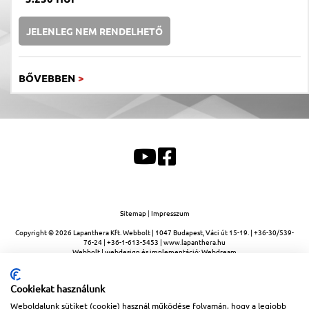
JELENLEG NEM RENDELHETŐ
BŐVEBBEN
>
Sitemap
|
Impresszum
Copyright © 2026
Lapanthera Kft.
Webbolt |
1047
Budapest
,
Váci út 15-19.
|
+36-30/539-
76-24
|
+36-1-613-5453
|
www.lapanthera.hu
Webbolt | webdesign és implementáció:
Webdream
Cookiekat használunk
Weboldalunk sütiket (cookie) használ működése folyamán, hogy a legjobb