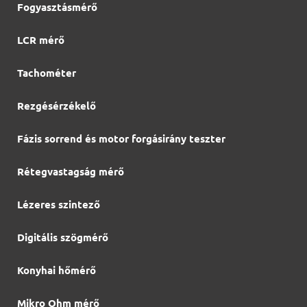
Fogyasztásmérő
LCR mérő
Tachométer
Rezgésérzékelő
Fázis sorrend és motor forgásirány teszter
Rétegvastagság mérő
Lézeres szintező
Digitális szögmérő
Konyhai hőmérő
Mikro Ohm mérő