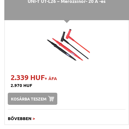
UNI-T UT-L26 ~ Mérőzsinór- 20 A -es
2.339 HUF
+ ÁFA
2.970 HUF
KOSÁRBA TESZEM
BŐVEBBEN
>