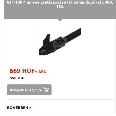
811-109 4 mm-es csatlakozású (pl.banándugóra) 300V,
15A
669 HUF
+ ÁFA
850 HUF
KOSÁRBA TESZEM
BŐVEBBEN
>