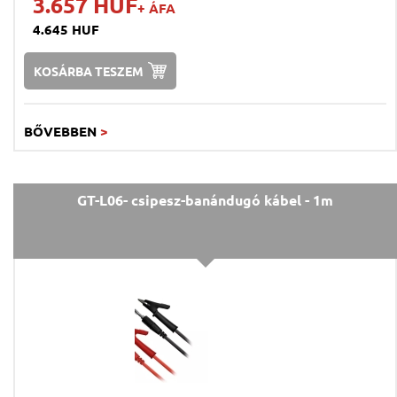
3.657 HUF
+ ÁFA
4.645 HUF
KOSÁRBA TESZEM
BŐVEBBEN
>
GT-L06- csipesz-banándugó kábel - 1m