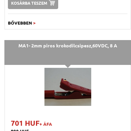
KOSÁRBA TESZEM
BŐVEBBEN
>
MA1- 2mm piros krokodilcsipesz,60VDC, 8 A
701 HUF
+ ÁFA
890 HUF