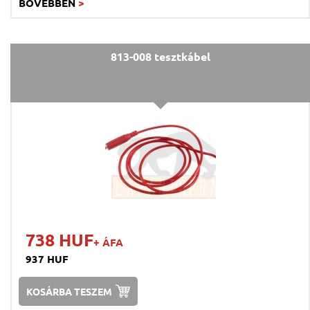
BŐVEBBEN
>
813-008 tesztkábel
738 HUF
+ ÁFA
937 HUF
KOSÁRBA TESZEM