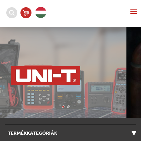
To
nav
▾
TERMÉKKATEGÓRIÁK