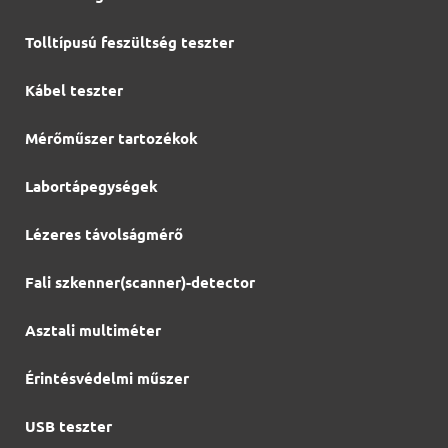
Tolltípusú feszültség teszter
Kábel teszter
Mérőműszer tartozékok
Labortápegységek
Lézeres távolságmérő
Fali szkenner(scanner)-detector
Asztali multiméter
Érintésvédelmi műszer
USB teszter