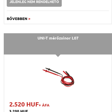
JELENLEG NEM RENDELHETŐ
BŐVEBBEN
>
UNI-T mérőzsinor L07
2.520 HUF
+ ÁFA
3.200 HUF