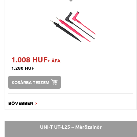
1.008 HUF
+ ÁFA
1.280 HUF
KOSÁRBA TESZEM
BŐVEBBEN
>
UNI-T UT-L25 ~ Mérőzsinór