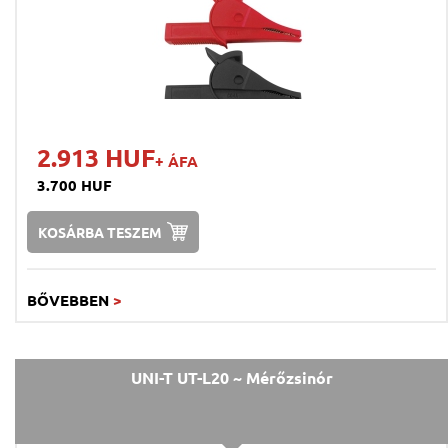
2.913 HUF
+ ÁFA
3.700 HUF
KOSÁRBA TESZEM
BŐVEBBEN
>
UNI-T UT-L20 ~ Mérőzsinór