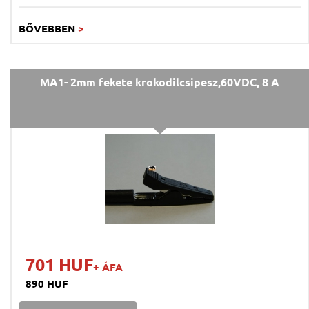
BŐVEBBEN
>
MA1- 2mm fekete krokodilcsipesz,60VDC, 8 A
701 HUF
+ ÁFA
890 HUF