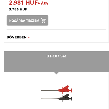
2.981 HUF
+ ÁFA
3.786 HUF
KOSÁRBA TESZEM
BŐVEBBEN
>
UT-C07 Set