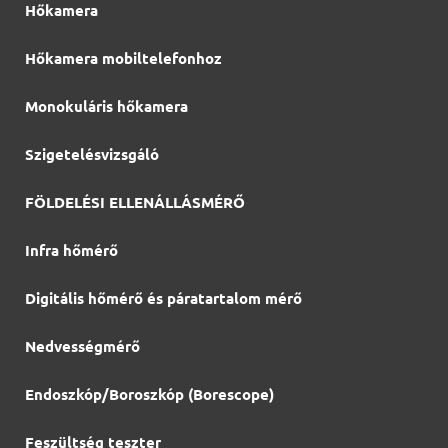
Hőkamera
Hőkamera mobiltelefonhoz
Monokuláris hőkamera
Szigetelésvizsgáló
FÖLDELÉSI ELLENÁLLÁSMÉRŐ
Infra hőmérő
Digitális hőmérő és páratartalom mérő
Nedvességmérő
Endoszkóp/Boroszkóp (Borescope)
Feszültség teszter