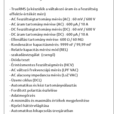
- TrueRMS (a készülék a váltakozó áram és a feszültség
effektív értékét méri)
- AC feszültségtartomány mérés (AC) : 60 mV / 600 V
- AC áram tartomány mérése (AC) : 600 μA / 10 A
- DC feszültségtartomány mérés (DC) : 60 mV / 600 V
- DC áram tartomány mérése (DC) : 600 μA / 10 A
- Ellenállási tartomány mérése: 600 Ω / 60 MΩ
- Kondenzátor kapacitásmérés: 9999 nF / 99,99 mF
- Relatív kapacitás mérési mód (REL)
- szakadásvizsgálat (csengő)
- Dióda teszt
- Érintésmentes feszültségmérés (NCV)
- AC változó frekvenciájú mérés (LPF VAC)
- AC alacsony impedancia mérés (LoZ VAC)
- Üzemi ciklus (DCL)
- Automatikus és kézi tartományválasztás
- Fordított polaritás észlelése
- Adatmegőrzés
- A minimális és maximális értékek megjelenítése
- Kijelző háttérvilágítása
- Automatikus kikapcsolás üresjáratban