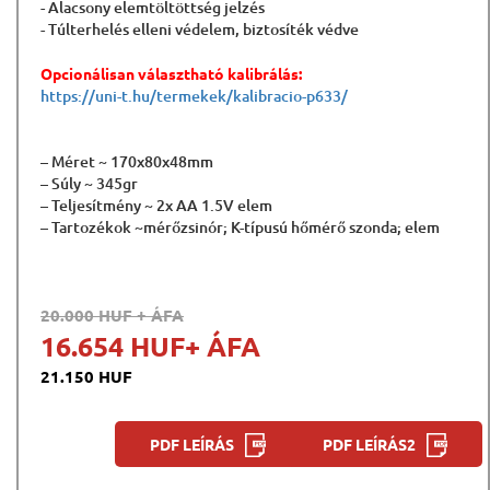
- Alacsony elemtöltöttség jelzés
- Túlterhelés elleni védelem, biztosíték védve
Opcionálisan választható kalibrálás:
https://uni-t.hu/termekek/kalibracio-p633/
– Méret ~ 170x80x48mm
– Súly ~ 345gr
– Teljesítmény ~ 2x AA 1.5V elem
– Tartozékok ~mérőzsinór; K-típusú hőmérő szonda; elem
20.000 HUF
+ ÁFA
16.654 HUF
+ ÁFA
21.150 HUF
PDF LEÍRÁS
PDF LEÍRÁS2