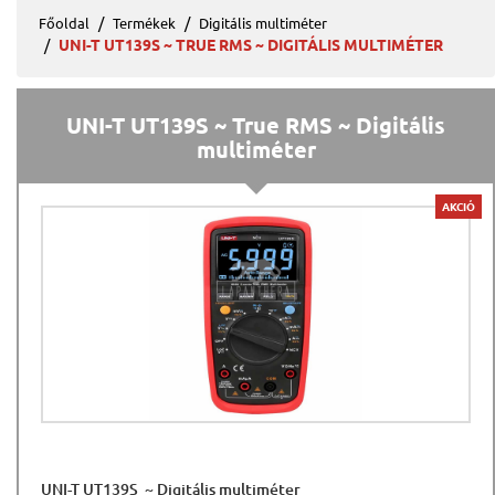
Főoldal
Termékek
Digitális multiméter
UNI-T UT139S ~ TRUE RMS ~ DIGITÁLIS MULTIMÉTER
UNI-T UT139S ~ True RMS ~ Digitális
multiméter
AKCIÓ
UNI-T UT139S ~ Digitális multiméter