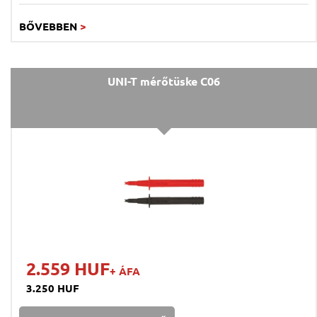
BŐVEBBEN
>
UNI-T mérőtüske C06
2.559 HUF
+ ÁFA
3.250 HUF