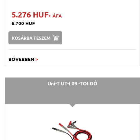
5.276 HUF
+ ÁFA
6.700 HUF
KOSÁRBA TESZEM
BŐVEBBEN
>
Uni-T UT-L09 -TOLDÓ